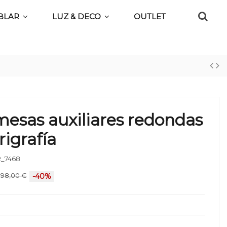
BLAR
LUZ & DECO
OUTLET
mesas auxiliares redondas
rigrafía
_7468
98,00 €
-40%