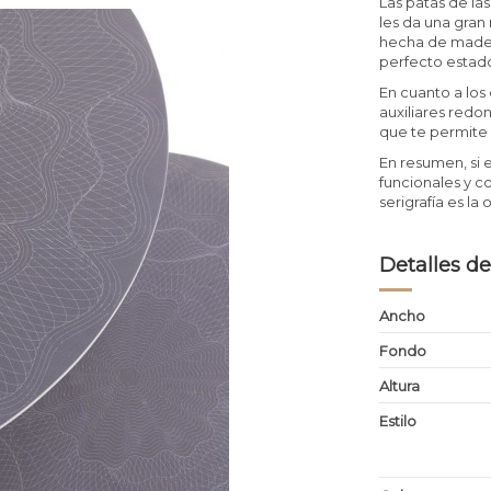
Las patas de la
les da una gran 
hecha de madera
perfecto estad
En cuanto a los 
auxiliares redon
que te permite 
En resumen, si 
funcionales y c
serigrafía es la
Detalles de
Ancho
Fondo
Altura
Estilo