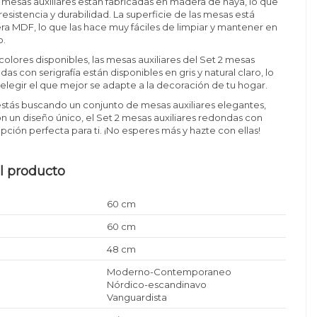
s mesas auxiliares están fabricadas en madera de haya, lo que
resistencia y durabilidad. La superficie de las mesas está
 MDF, lo que las hace muy fáciles de limpiar y mantener en
o.
colores disponibles, las mesas auxiliares del Set 2 mesas
das con serigrafía están disponibles en gris y natural claro, lo
elegir el que mejor se adapte a la decoración de tu hogar.
estás buscando un conjunto de mesas auxiliares elegantes,
on un diseño único, el Set 2 mesas auxiliares redondas con
 opción perfecta para ti. ¡No esperes más y hazte con ellas!
l producto
60 cm
60 cm
48 cm
Moderno-Contemporaneo
Nórdico-escandinavo
Vanguardista