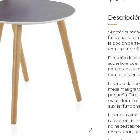
Descripció
Si estás buscan
funcionalidad a 
la opción perfe
con una superfi
El diseño de es
superficie que 
nórdico-escand
combinar con c
Las medidas de
mesa más grand
pequeña. Esto l
estar, dormitor
auxiliar funcion
Las mesas auxil
requieren un mo
no necesitas h
necesitan instal