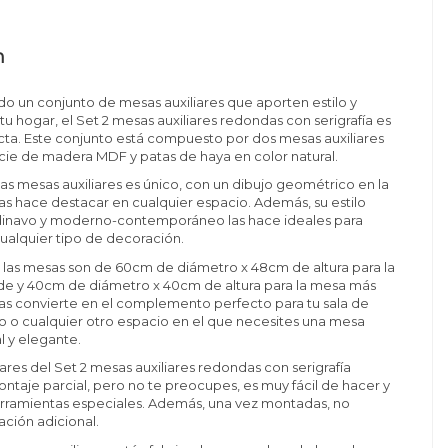
n
do un conjunto de mesas auxiliares que aporten estilo y
tu hogar, el Set 2 mesas auxiliares redondas con serigrafía es
cta. Este conjunto está compuesto por dos mesas auxiliares
cie de madera MDF y patas de haya en color natural.
tas mesas auxiliares es único, con un dibujo geométrico en la
las hace destacar en cualquier espacio. Además, su estilo
inavo y moderno-contemporáneo las hace ideales para
ualquier tipo de decoración.
 las mesas son de 60cm de diámetro x 48cm de altura para la
e y 40cm de diámetro x 40cm de altura para la mesa más
as convierte en el complemento perfecto para tu sala de
io o cualquier otro espacio en el que necesites una mesa
al y elegante.
iares del Set 2 mesas auxiliares redondas con serigrafía
ntaje parcial, pero no te preocupes, es muy fácil de hacer y
erramientas especiales. Además, una vez montadas, no
ación adicional.