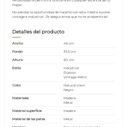
versatilidad te permitirá utilizarla en cualquier estancia de tu
hogar.
No pierdas la oportunidad de hacerte con esta mesita auxiliar
vintage e industrial. ¡Te aseguramos que no te arrepentirás!
Detalles del producto
Ancho
46 cm
Fondo
35,5 cm
Altura
60 cm
Estilo
Industrial
Rústico
Vintage-Retro
Color
Natural claro
Negro
Materiales
Madera
Metal
Material superficie
Madera
Material de las patas
Metal