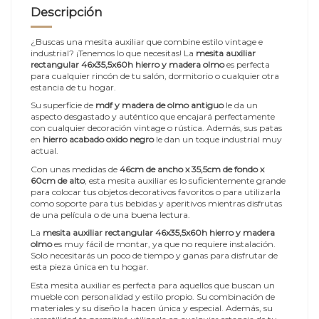
Descripción
¿Buscas una mesita auxiliar que combine estilo vintage e
industrial? ¡Tenemos lo que necesitas! La
mesita auxiliar
rectangular 46x35,5x60h hierro y madera olmo
es perfecta
para cualquier rincón de tu salón, dormitorio o cualquier otra
estancia de tu hogar.
Su superficie de
mdf y madera de olmo antiguo
le da un
aspecto desgastado y auténtico que encajará perfectamente
con cualquier decoración vintage o rústica. Además, sus patas
en
hierro acabado oxido negro
le dan un toque industrial muy
actual.
Con unas medidas de
46cm de ancho x 35,5cm de fondo x
60cm de alto
, esta mesita auxiliar es lo suficientemente grande
para colocar tus objetos decorativos favoritos o para utilizarla
como soporte para tus bebidas y aperitivos mientras disfrutas
de una película o de una buena lectura.
La
mesita auxiliar rectangular 46x35,5x60h hierro y madera
olmo
es muy fácil de montar, ya que no requiere instalación.
Solo necesitarás un poco de tiempo y ganas para disfrutar de
esta pieza única en tu hogar.
Esta mesita auxiliar es perfecta para aquellos que buscan un
mueble con personalidad y estilo propio. Su combinación de
materiales y su diseño la hacen única y especial. Además, su