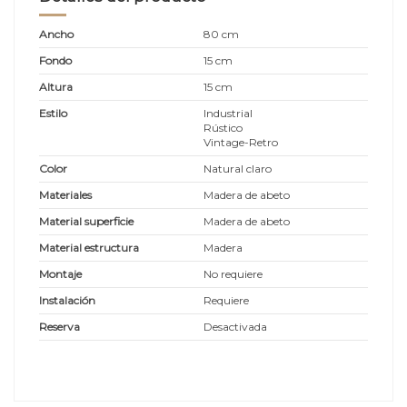
Ancho
80 cm
Fondo
15 cm
Altura
15 cm
Estilo
Industrial
Rústico
Vintage-Retro
Color
Natural claro
Materiales
Madera de abeto
Material superficie
Madera de abeto
Material estructura
Madera
Montaje
No requiere
Instalación
Requiere
Reserva
Desactivada