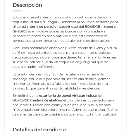
Descripción
¿Buscas una estantería funcional y con estilo para darle un
toque industrial a tu hogar? ¡Tenemos la solución perfecta para
ti! La
estantería de pared vintage industrial 80x15x15h madera
de abeto
es el mueble que estás buscando. Fabricada en
madera de abeto en tono natural claro, esta estantería es
perfecta para combinar con cualquier estilo de decoración.
Con unas medidas de ancho de 80 cm, fondo de 15 cm y altura
de 15 cm, esta estantería es ideal para colocar libros, objetos
decorativos o cualquier cosa que desees tener a mano. Además,
su diseño industrial le da un toque único y original que no
dejará a nadie indiferente.
Esta estantería es muy fácil de instalar y no requiere de
montaje, por lo que podrás disfrutar de ella desde el primer
momento. Además, está fabricada con materiales de alta
calidad, lo que garantiza su durabilidad y resistencia.
En definitiva, la
estantería de pared vintage industrial
80x15x15h madera de abeto
es el complemento perfecto para
amueblar tu salón con estilo y funcionalidad. ¡No lo pienses
más y hazte con ella ahora mismo! Además, cuenta con 2 años
de garantía para que puedas disfrutarla con total tranquilidad.
Detalles del producto