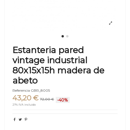
Estanteria pared
vintage industrial
80x15x15h madera de
abeto
Referencia
GBR_8005
43,20 €
72,00 €
-40%
21% IVA incluido