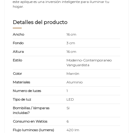
este aplique es una inversión inteligente para iluminar tu
hogar.
Detalles del producto
Ancho
16 cm
Fondo
3 cm
Altura
16 cm
Estilo
Moderno-Contemporaneo
Vanguardista
Color
Marrón
Materiales
Aluminio
Numero de luces
1
Tipo de luz
LED
Bombillas / lámparas
Sí
incluidas?
Consumo en Watios
6
Flujo luminoso (lumens)
420 lm