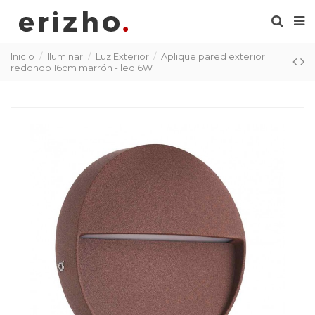
Inicio
Iluminar
Luz Exterior
Aplique pared exterior
redondo 16cm marrón - led 6W