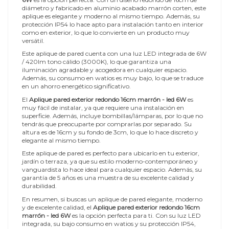
diámetro y fabricado en aluminio acabado marrón corten, este
aplique es elegante y moderno al mismo tiempo. Además, su
protección IP54 lo hace apto para instalación tanto en interior
como en exterior, lo que lo convierte en un producto muy
versátil.
Este aplique de pared cuenta con una luz LED integrada de 6W
/ 420lm tono cálido (3000K), lo que garantiza una
iluminación agradable y acogedora en cualquier espacio.
Además, su consumo en watios es muy bajo, lo que se traduce
en un ahorro energético significativo.
El
Aplique pared exterior redondo 16cm marrón - led 6W
es
muy fácil de instalar, ya que requiere una instalación en
superficie. Además, incluye bombillas/lámparas, por lo que no
tendrás que preocuparte por comprarlas por separado. Su
altura es de 16cm y su fondo de 3cm, lo que lo hace discreto y
elegante al mismo tiempo.
Este aplique de pared es perfecto para ubicarlo en tu exterior,
jardín o terraza, ya que su estilo moderno-contemporáneo y
vanguardista lo hace ideal para cualquier espacio. Además, su
garantía de 5 años es una muestra de su excelente calidad y
durabilidad.
En resumen, si buscas un aplique de pared elegante, moderno
y de excelente calidad, el
Aplique pared exterior redondo 16cm
marrón - led 6W
es la opción perfecta para ti. Con su luz LED
integrada, su bajo consumo en watios y su protección IP54,