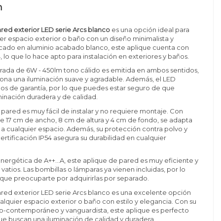
n
red exterior LED serie Arcs blanco
es una opción ideal para
ier espacio exterior o baño con un diseño minimalista y
icado en aluminio acabado blanco, este aplique cuenta con
, lo que lo hace apto para instalación en exteriores y baños.
grada de 6W - 450lm tono cálido es emitida en ambos sentidos,
ona una iluminación suave y agradable. Además, el LED
os de garantía, por lo que puedes estar seguro de que
minación duradera y de calidad.
 pared es muy fácil de instalar y no requiere montaje. Con
 17 cm de ancho, 8 cm de altura y 4 cm de fondo, se adapta
 cualquier espacio. Además, su protección contra polvo y
tificación IP54 asegura su durabilidad en cualquier
nergética de A++...A, este aplique de pared es muy eficiente y
vatios. Las bombillas o lámparas ya vienen incluidas, por lo
que preocuparte por adquirirlas por separado.
ared exterior LED serie Arcs blanco es una excelente opción
ualquier espacio exterior o baño con estilo y elegancia. Con su
-contemporáneo y vanguardista, este aplique es perfecto
ue buscan una iluminación de calidad y duradera.