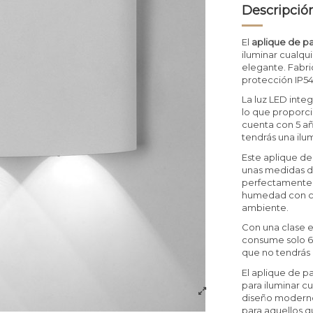
Descripció
El
aplique de pa
iluminar cualqu
elegante. Fabr
protección IP54
La luz LED inte
lo que proporci
cuenta con 5 añ
tendrás una ilu
Este aplique de
unas medidas de
perfectamente a
humedad con cer
ambiente.
Con una clase e
consume solo 6 
que no tendrás 
El aplique de p
para iluminar c
diseño moderno
para aquellos q