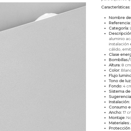
Características:
Nombre del
Referencia:
Categoría:
L
Descripción
aluminio ac
instalación
cálido, emi
Clase energ
Bombillas / 
Altura:
8 c
Color:
Blan
Flujo lumin
Tono de luz
Fondo:
4 c
Sistema de
Sugerencia
Instalación:
Consumo en
Ancho:
17 c
Montaje:
No
Materiales:
Protección