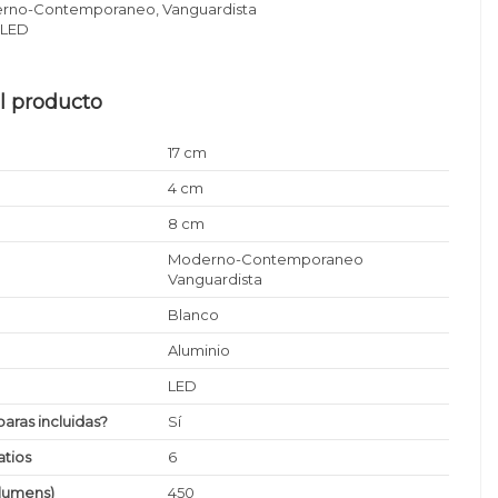
no-Contemporaneo, Vanguardista
LED
l producto
17 cm
4 cm
8 cm
Moderno-Contemporaneo
Vanguardista
Blanco
Aluminio
LED
paras incluidas?
Sí
tios
6
(lumens)
450