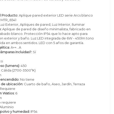
 Producto:
Aplique pared exterior LED serie Arcs blanco
MTR_6541
uz Exterior, Apliques de pared, Luz Interior, Iluminar
:
Aplique de pared de diseño minimalista, fabricado en
abado blanco. Protección IP54 que lo hace apto para
 en exterior y baño. Luz LED integrada de 6W - 450lm tono
tida en ambos sentidos. LED con 5 años de garantía.
ética:
A++...A
lámparas incluidas?:
Sí
m
co
oso (lumens):
450
:
Cálida (2700-3500ºK)
m
 encendido:
No tiene
 de ubicación:
Cuarto de baño, Aseo, Jardín, Terraza
Requiere
 Watios:
6
m
 requiere
Aluminio
 polvo y humedad:
IP54