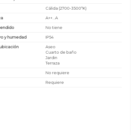
Cálida (2700-3500ºK)
ca
A++...A
cendido
No tiene
lvo y humedad
IP54
ubicación
Aseo
Cuarto de baño
Jardin
Terraza
No requiere
Requiere