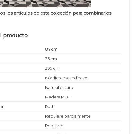
s los artículos de esta colección para combinarlos
.
l producto
84 cm
35 cm
205 cm
Nórdico-escandinavo
Natural oscuro
Madera MDF
ra
Push
Requiere parcialmente
Requiere