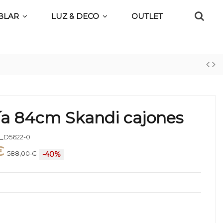
BLAR
LUZ & DECO
OUTLET
ía 84cm Skandi cajones
_D5622-0
€
588,00 €
-40%