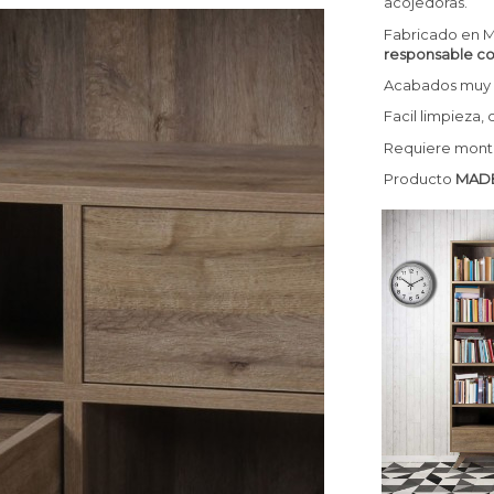
acojedoras.
Fabricado en MD
responsable co
Acabados muy 
Facil limpieza,
Requiere monta
Producto
MADE