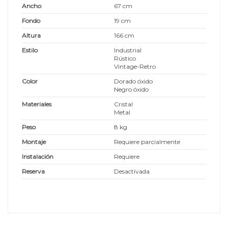
Ancho
67 cm
Fondo
19 cm
Altura
166 cm
Estilo
Industrial
Rústico
Vintage-Retro
Color
Dorado óxido
Negro óxido
Materiales
Cristal
Metal
Peso
8 kg
Montaje
Requiere parcialmente
Instalación
Requiere
Reserva
Desactivada