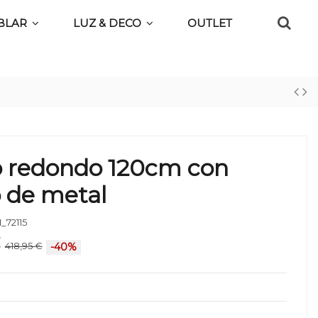
BLAR
LUZ & DECO
OUTLET
o redondo 120cm con
 de metal
_72115
€
418,95 €
-40%