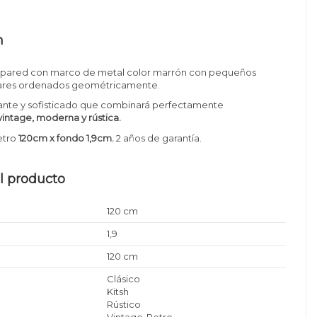
n
 pared con marco de metal color marrón con pequeños
ulares ordenados geométricamente.
ante y sofisticado que combinará perfectamente
intage, moderna y rústica.
etro
120cm x fondo 1,9cm
.
2 años de garantía.
l producto
120 cm
1,9
120 cm
Clásico
Kitsh
Rústico