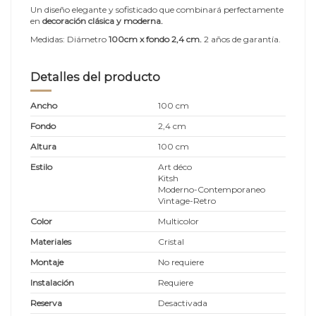
Un diseño elegante y sofisticado que combinará perfectamente
en
decoración clásica y moderna.
Medidas: Diámetro
100cm x fondo 2,4 cm
.
2 años de garantía.
Detalles del producto
Ancho
100 cm
Fondo
2,4 cm
Altura
100 cm
Estilo
Art déco
Kitsh
Moderno-Contemporaneo
Vintage-Retro
Color
Multicolor
Materiales
Cristal
Montaje
No requiere
Instalación
Requiere
Reserva
Desactivada