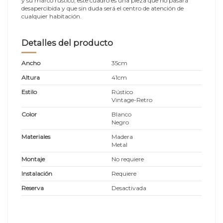
y su marco rústico, este cuadro es una pieza que no pasará
desapercibida y que sin duda será el centro de atención de
cualquier habitación.
Detalles del producto
Ancho
35cm
Altura
41cm
Estilo
Rústico
Vintage-Retro
Color
Blanco
Negro
Materiales
Madera
Metal
Montaje
No requiere
Instalación
Requiere
Reserva
Desactivada