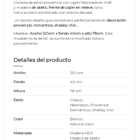
Consola de estilo provenzal con cajón fa
bricada en mdf
y madera
de abeto, frente de cajón en relieve,
tono
natural claro combinado con blanco decapé.
Un bonito diseño que combinará perfectamente en
decoración
provenzal, romantica, shabby chic...
Medidas:
Ancho 120cm x fondo 40cm x alto 78cm
.
Este
mueble no es de kit, se suministra montado total o
parcialmente.
Detalles del producto
Ancho
120 cm
Fondo
40 cm
Altura
78 cm
Estilo
Clásico
Neoclásico, Provenzal
Romántico, shabby chic
Color
Blanco
Natural claro
Materiales
Madera MDF
Madera de abeto