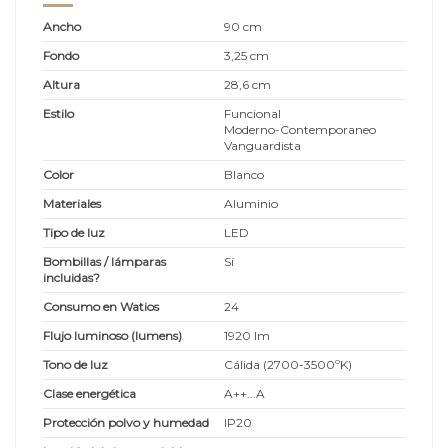
Ancho
90 cm
Fondo
3,25 cm
Altura
28,6 cm
Estilo
Funcional
Moderno-Contemporaneo
Vanguardista
Color
Blanco
Materiales
Aluminio
Tipo de luz
LED
Bombillas / lámparas
Sí
incluidas?
Consumo en Watios
24
Flujo luminoso (lumens)
1920 lm
Tono de luz
Cálida (2700-3500ºK)
Clase energética
A++...A
Protección polvo y humedad
IP20