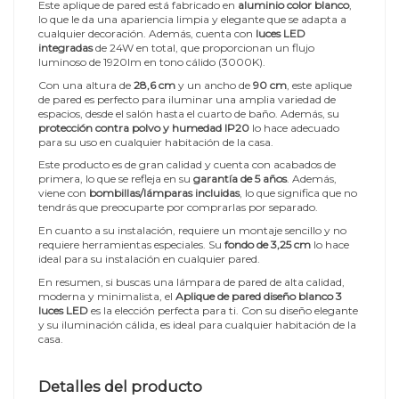
Este aplique de pared está fabricado en
aluminio color blanco
,
lo que le da una apariencia limpia y elegante que se adapta a
cualquier decoración. Además, cuenta con
luces LED
integradas
de 24W en total, que proporcionan un flujo
luminoso de 1920lm en tono cálido (3000K).
Con una altura de
28,6 cm
y un ancho de
90 cm
, este aplique
de pared es perfecto para iluminar una amplia variedad de
espacios, desde el salón hasta el cuarto de baño. Además, su
protección contra polvo y humedad IP20
lo hace adecuado
para su uso en cualquier habitación de la casa.
Este producto es de gran calidad y cuenta con acabados de
primera, lo que se refleja en su
garantía de 5 años
. Además,
viene con
bombillas/lámparas incluidas
, lo que significa que no
tendrás que preocuparte por comprarlas por separado.
En cuanto a su instalación, requiere un montaje sencillo y no
requiere herramientas especiales. Su
fondo de 3,25 cm
lo hace
ideal para su instalación en cualquier pared.
En resumen, si buscas una lámpara de pared de alta calidad,
moderna y minimalista, el
Aplique de pared diseño blanco 3
luces LED
es la elección perfecta para ti. Con su diseño elegante
y su iluminación cálida, es ideal para cualquier habitación de la
casa.
Detalles del producto