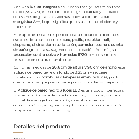
Con una
luz led integrada
de 24W en total y 1920lm en tono
cálido (3000K), este producto es de gran calidad y acabados
con 5 años de garantía. Además, cuenta con una
clase
energética A++
, lo que significa que es altamente eficiente y
ahorrador.
Este aplique de pared es perfecto para ubicarlo en diferentes
espacios de la casa, como el
aseo, pasillo, recibidor, hall,
despacho, oficina, dormitorio, salón, comedor, cocina o cuarto
de baño
, gracias a su sugerencia de ubicación. Además, su
protección contra polvo y humedad IP20
lo hace seguro y
resistente en cualquier ambiente.
Con unas medidas de
28,6 cm de altura y 90 cm de ancho
, este
aplique de pared tiene un fondo de 3,25 cm y requiere
instalación. Las
bombillas o lámparas están incluidas
, por lo
que no tendrás que preocuparte por comprarlas por separado.
El
Aplique de pared negro 3 luces LED
es una opción perfecta si
buscas una lámpara de pared moderna y funcional, con una
luz cálida y acogedora. Además, su estilo moderno-
contemporáneo, vanguardista y funcional lo hace una opción
muy versátil para cualquier hogar.
Detalles del producto