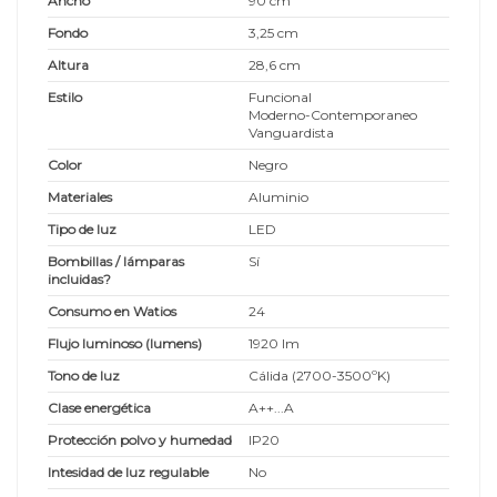
Ancho
90 cm
Fondo
3,25 cm
Altura
28,6 cm
Estilo
Funcional
Moderno-Contemporaneo
Vanguardista
Color
Negro
Materiales
Aluminio
Tipo de luz
LED
Bombillas / lámparas
Sí
incluidas?
Consumo en Watios
24
Flujo luminoso (lumens)
1920 lm
Tono de luz
Cálida (2700-3500ºK)
Clase energética
A++...A
Protección polvo y humedad
IP20
Intesidad de luz regulable
No