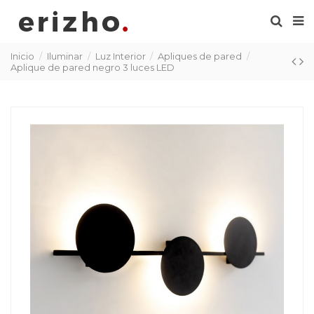
Inicio
Iluminar
Luz Interior
Apliques de pared
Aplique de pared negro 3 luces LED