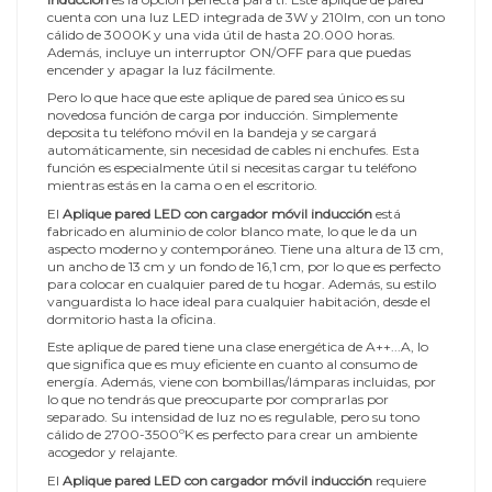
cuenta con una luz LED integrada de 3W y 210lm, con un tono
cálido de 3000K y una vida útil de hasta 20.000 horas.
Además, incluye un interruptor ON/OFF para que puedas
encender y apagar la luz fácilmente.
Pero lo que hace que este aplique de pared sea único es su
novedosa función de carga por inducción. Simplemente
deposita tu teléfono móvil en la bandeja y se cargará
automáticamente, sin necesidad de cables ni enchufes. Esta
función es especialmente útil si necesitas cargar tu teléfono
mientras estás en la cama o en el escritorio.
El
Aplique pared LED con cargador móvil inducción
está
fabricado en aluminio de color blanco mate, lo que le da un
aspecto moderno y contemporáneo. Tiene una altura de 13 cm,
un ancho de 13 cm y un fondo de 16,1 cm, por lo que es perfecto
para colocar en cualquier pared de tu hogar. Además, su estilo
vanguardista lo hace ideal para cualquier habitación, desde el
dormitorio hasta la oficina.
Este aplique de pared tiene una clase energética de A++...A, lo
que significa que es muy eficiente en cuanto al consumo de
energía. Además, viene con bombillas/lámparas incluidas, por
lo que no tendrás que preocuparte por comprarlas por
separado. Su intensidad de luz no es regulable, pero su tono
cálido de 2700-3500ºK es perfecto para crear un ambiente
acogedor y relajante.
El
Aplique pared LED con cargador móvil inducción
requiere