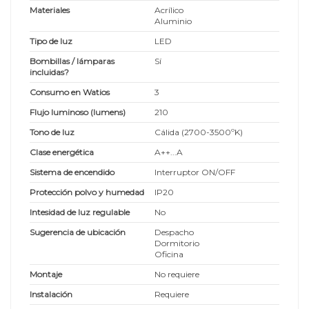
Materiales
Acrílico
Aluminio
Tipo de luz
LED
Bombillas / lámparas
Sí
incluidas?
Consumo en Watios
3
Flujo luminoso (lumens)
210
Tono de luz
Cálida (2700-3500ºK)
Clase energética
A++...A
Sistema de encendido
Interruptor ON/OFF
Protección polvo y humedad
IP20
Intesidad de luz regulable
No
Sugerencia de ubicación
Despacho
Dormitorio
Oficina
Montaje
No requiere
Instalación
Requiere