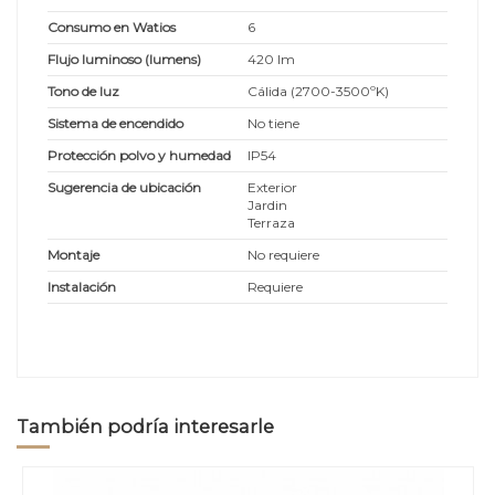
Consumo en Watios
6
Flujo luminoso (lumens)
420 lm
Tono de luz
Cálida (2700-3500ºK)
Sistema de encendido
No tiene
Protección polvo y humedad
IP54
Sugerencia de ubicación
Exterior
Jardin
Terraza
Montaje
No requiere
Instalación
Requiere
También podría interesarle