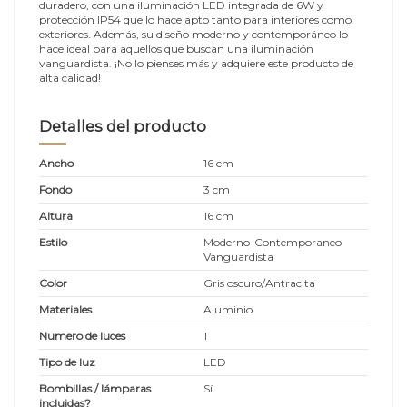
duradero, con una iluminación LED integrada de 6W y
protección IP54 que lo hace apto tanto para interiores como
exteriores. Además, su diseño moderno y contemporáneo lo
hace ideal para aquellos que buscan una iluminación
vanguardista. ¡No lo pienses más y adquiere este producto de
alta calidad!
Detalles del producto
Ancho
16 cm
Fondo
3 cm
Altura
16 cm
Estilo
Moderno-Contemporaneo
Vanguardista
Color
Gris oscuro/Antracita
Materiales
Aluminio
Numero de luces
1
Tipo de luz
LED
Bombillas / lámparas
Sí
incluidas?