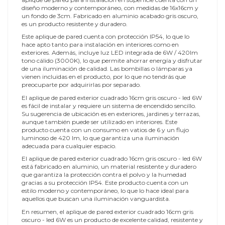
diseño moderno y contemporáneo, con medidas de 16x16cm y
un fondo de 3cm. Fabricado en aluminio acabado gris oscuro,
es un producto resistente y duradero.
Este aplique de pared cuenta con protección IP54, lo que lo
hace apto tanto para instalación en interiores como en
exteriores. Además, incluye luz LED integrada de 6W / 420lm
tono cálido (3000K), lo que permite ahorrar energía y disfrutar
de una iluminación de calidad. Las bombillas o lámparas ya
vienen incluidas en el producto, por lo que no tendrás que
preocuparte por adquirirlas por separado.
El aplique de pared exterior cuadrado 16cm gris oscuro - led 6W
es fácil de instalar y requiere un sistema de encendido sencillo.
Su sugerencia de ubicación es en exteriores, jardines y terrazas,
aunque también puede ser utilizado en interiores. Este
producto cuenta con un consumo en vatios de 6 y un flujo
luminoso de 420 lm, lo que garantiza una iluminación
adecuada para cualquier espacio.
El aplique de pared exterior cuadrado 16cm gris oscuro - led 6W
está fabricado en aluminio, un material resistente y duradero
que garantiza la protección contra el polvo y la humedad
gracias a su protección IP54. Este producto cuenta con un
estilo moderno y contemporáneo, lo que lo hace ideal para
aquellos que buscan una iluminación vanguardista.
En resumen, el aplique de pared exterior cuadrado 16cm gris
oscuro - led 6W es un producto de excelente calidad, resistente y