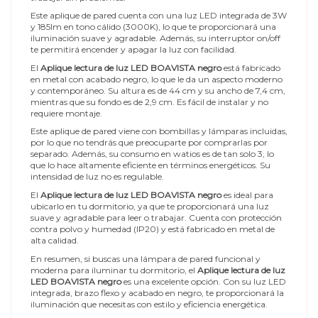
Este aplique de pared cuenta con una luz LED integrada de 3W
y 185lm en tono cálido (3000K), lo que te proporcionará una
iluminación suave y agradable. Además, su interruptor on/off
te permitirá encender y apagar la luz con facilidad.
El
Aplique lectura de luz LED BOAVISTA negro
está fabricado
en metal con acabado negro, lo que le da un aspecto moderno
y contemporáneo. Su altura es de 44 cm y su ancho de 7,4 cm,
mientras que su fondo es de 2,9 cm. Es fácil de instalar y no
requiere montaje.
Este aplique de pared viene con bombillas y lámparas incluidas,
por lo que no tendrás que preocuparte por comprarlas por
separado. Además, su consumo en watios es de tan solo 3, lo
que lo hace altamente eficiente en términos energéticos. Su
intensidad de luz no es regulable.
El
Aplique lectura de luz LED BOAVISTA negro
es ideal para
ubicarlo en tu dormitorio, ya que te proporcionará una luz
suave y agradable para leer o trabajar. Cuenta con protección
contra polvo y humedad (IP20) y está fabricado en metal de
alta calidad.
En resumen, si buscas una lámpara de pared funcional y
moderna para iluminar tu dormitorio, el
Aplique lectura de luz
LED BOAVISTA negro
es una excelente opción. Con su luz LED
integrada, brazo flexo y acabado en negro, te proporcionará la
iluminación que necesitas con estilo y eficiencia energética.