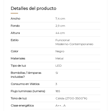
Detalles del producto
Ancho
7,4 cm
Fondo
2,9 cm
Altura
44 cm
Estilo
Funcional
Moderno-Contemporaneo
Color
Negro
Materiales
Metal
Tipo de luz
LED
Bombillas / lámparas
Sí
incluidas?
Consumo en Watios
3
Flujo luminoso (lumens)
185
Tono de luz
Cálida (2700-3500ºK)
Clase energética
A++...A