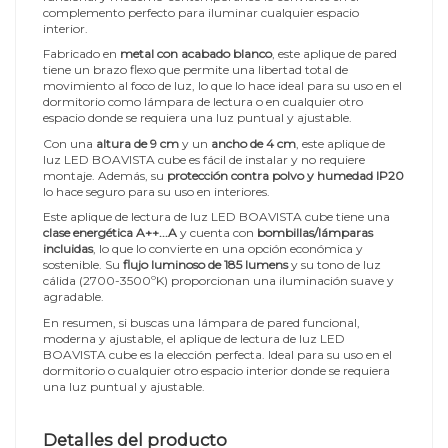
complemento perfecto para iluminar cualquier espacio
interior.
Fabricado en
metal con acabado blanco
, este aplique de pared
tiene un brazo flexo que permite una libertad total de
movimiento al foco de luz, lo que lo hace ideal para su uso en el
dormitorio como lámpara de lectura o en cualquier otro
espacio donde se requiera una luz puntual y ajustable.
Con una
altura de 9 cm
y un
ancho de 4 cm
, este aplique de
luz LED BOAVISTA cube es fácil de instalar y no requiere
montaje. Además, su
protección contra polvo y humedad IP20
lo hace seguro para su uso en interiores.
Este aplique de lectura de luz LED BOAVISTA cube tiene una
clase energética A++...A
y cuenta con
bombillas/lámparas
incluidas
, lo que lo convierte en una opción económica y
sostenible. Su
flujo luminoso de 185 lumens
y su tono de luz
cálida (2700-3500ºK) proporcionan una iluminación suave y
agradable.
En resumen, si buscas una lámpara de pared funcional,
moderna y ajustable, el aplique de lectura de luz LED
BOAVISTA cube es la elección perfecta. Ideal para su uso en el
dormitorio o cualquier otro espacio interior donde se requiera
una luz puntual y ajustable.
Detalles del producto