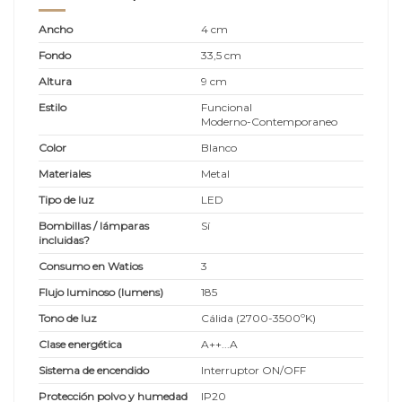
Ancho
4 cm
Fondo
33,5 cm
Altura
9 cm
Estilo
Funcional
Moderno-Contemporaneo
Color
Blanco
Materiales
Metal
Tipo de luz
LED
Bombillas / lámparas
Sí
incluidas?
Consumo en Watios
3
Flujo luminoso (lumens)
185
Tono de luz
Cálida (2700-3500ºK)
Clase energética
A++...A
Sistema de encendido
Interruptor ON/OFF
Protección polvo y humedad
IP20