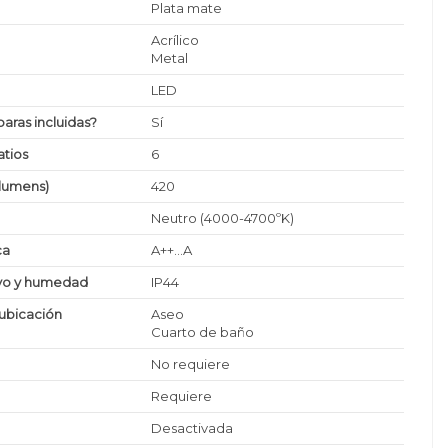
Plata mate
Acrílico
Metal
LED
paras incluidas?
Sí
tios
6
(lumens)
420
Neutro (4000-4700ºK)
ca
A++...A
lvo y humedad
IP44
ubicación
Aseo
Cuarto de baño
No requiere
Requiere
Desactivada