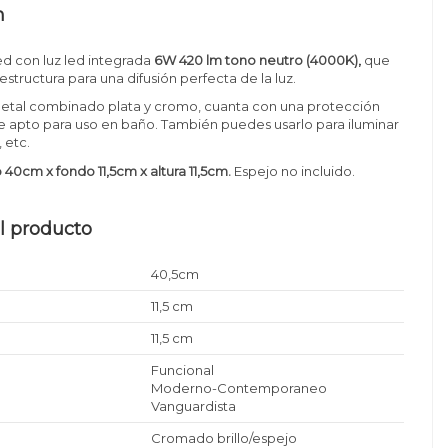
n
d con luz led integrada
6W 420 lm tono neutro
(4000K),
que
estructura para una difusión perfecta de la luz.
etal combinado plata y cromo, cuanta con una protección
e apto para uso en baño. También puedes usarlo para iluminar
 etc.
40cm x fondo 11,5cm x altura 11,5cm
.
Espejo no incluido.
l producto
40,5cm
11,5 cm
11,5 cm
Funcional
Moderno-Contemporaneo
Vanguardista
Cromado brillo/espejo