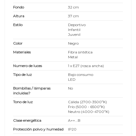
Fondo
32 cm
Altura
37 cm
Estilo
Deportivo
Infantil
Juvenil
Color
Negro
Materiales
Fibra sintética
Metal
Numero de luces
1 x E27 (rosca ancha)
Tipo de luz
Bajo consumo
LED
Bombillas / lámparas
No
incluidas?
Tono de luz
Cálida (2700-3500ºK)
Frío (5000 - 6500ºK)
Neutro (4000-4700ºK)
Clase energética
A++...B
Protección polvo y humedad
IP20