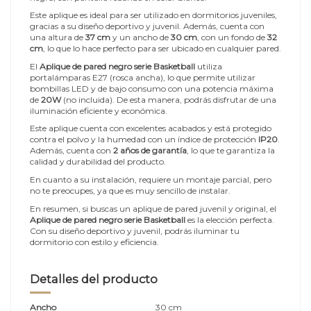
Este aplique es ideal para ser utilizado en dormitorios juveniles,
gracias a su diseño deportivo y juvenil. Además, cuenta con
una altura de
37 cm
y un ancho de
30 cm
, con un fondo de
32
cm
, lo que lo hace perfecto para ser ubicado en cualquier pared.
El
Aplique de pared negro serie Basketball
utiliza
portalámparas E27 (rosca ancha), lo que permite utilizar
bombillas LED y de bajo consumo con una potencia máxima
de
20W
(no incluida). De esta manera, podrás disfrutar de una
iluminación eficiente y económica.
Este aplique cuenta con excelentes acabados y está protegido
contra el polvo y la humedad con un índice de protección
IP20
.
Además, cuenta con
2 años de garantía
, lo que te garantiza la
calidad y durabilidad del producto.
En cuanto a su instalación, requiere un montaje parcial, pero
no te preocupes, ya que es muy sencillo de instalar.
En resumen, si buscas un aplique de pared juvenil y original, el
Aplique de pared negro serie Basketball
es la elección perfecta.
Con su diseño deportivo y juvenil, podrás iluminar tu
dormitorio con estilo y eficiencia.
Detalles del producto
Ancho
30 cm