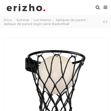
Inicio
Iluminar
Luz Interior
Apliques de pared
Aplique de pared negro serie Basketball