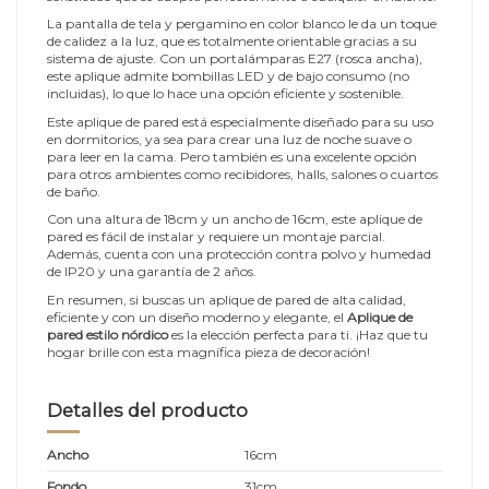
La pantalla de tela y pergamino en color blanco le da un toque
de calidez a la luz, que es totalmente orientable gracias a su
sistema de ajuste. Con un portalámparas E27 (rosca ancha),
este aplique admite bombillas LED y de bajo consumo (no
incluidas), lo que lo hace una opción eficiente y sostenible.
Este aplique de pared está especialmente diseñado para su uso
en dormitorios, ya sea para crear una luz de noche suave o
para leer en la cama. Pero también es una excelente opción
para otros ambientes como recibidores, halls, salones o cuartos
de baño.
Con una altura de 18cm y un ancho de 16cm, este aplique de
pared es fácil de instalar y requiere un montaje parcial.
Además, cuenta con una protección contra polvo y humedad
de IP20 y una garantía de 2 años.
En resumen, si buscas un aplique de pared de alta calidad,
eficiente y con un diseño moderno y elegante, el
Aplique de
pared estilo nórdico
es la elección perfecta para ti. ¡Haz que tu
hogar brille con esta magnífica pieza de decoración!
Detalles del producto
Ancho
16cm
Fondo
31cm