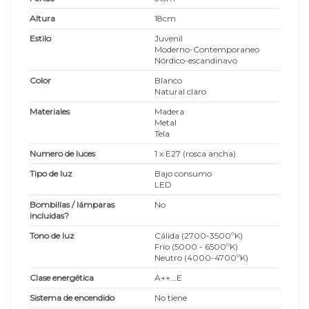
Altura
18cm
Estilo
Juvenil
Moderno-Contemporaneo
Nórdico-escandinavo
Color
Blanco
Natural claro
Materiales
Madera
Metal
Tela
Numero de luces
1 x E27 (rosca ancha)
Tipo de luz
Bajo consumo
LED
Bombillas / lámparas
No
incluidas?
Tono de luz
Cálida (2700-3500ºK)
Frío (5000 - 6500ºK)
Neutro (4000-4700ºK)
Clase energética
A++...E
Sistema de encendido
No tiene