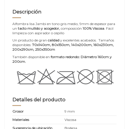
Descripción
Alfombra lisa Jambi en tono gris medio, 9mm de espesor para
un
tacto mullido y acogedor,
composición
100% Viscosa
. Fácil
limpieza con aspirador o cepillo
Un producto de gran
calidad
y excelentes acabados. Tamaños
disponibles:
70x140cm, 80x150cm, 140x200cm
, 160x230cm,
200x290cm, 250x350cm
También disponible en
formato redondo: Diámetro 160cm y
200cm.
Detalles del producto
Grosor
9 mm
Materiales
Viscosa
Sugerencia de ubicación
Bodega