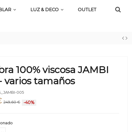
BLAR
LUZ & DECO
OUTLET
bra 100% viscosa JAMBI
- varios tamaños
_JAMBI-005
€
249,60 €
-40%
ionado