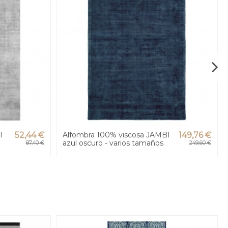
I
52,44 €
Alfombra 100% viscosa JAMBI
149,76 €
azul oscuro - varios tamaños
87,40 €
249,60 €