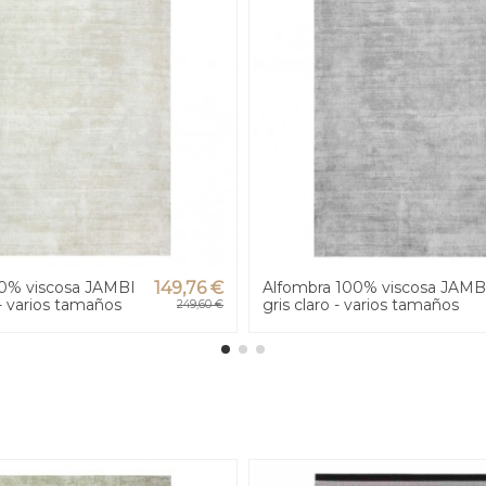
0% viscosa JAMBI
149,76 €
Alfombra 100% viscosa JAMB
- varios tamaños
gris claro - varios tamaños
249,60 €