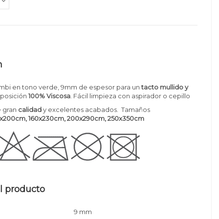
n
Jambi en tono verde, 9mm de espesor para un
tacto mullido y
osición
100% Viscosa
. Fácil limpieza con aspirador o cepillo
 gran
calidad
y excelentes acabados. Tamaños
0x200cm
, 160x230cm, 200x290cm, 250x350cm
l producto
9 mm