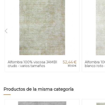
Alfombra 100% viscosa JAMBI
52,44 €
Alfombra 10
crudo - varios tamaños
blanco roto 
87,40 €
Productos de la misma categoría