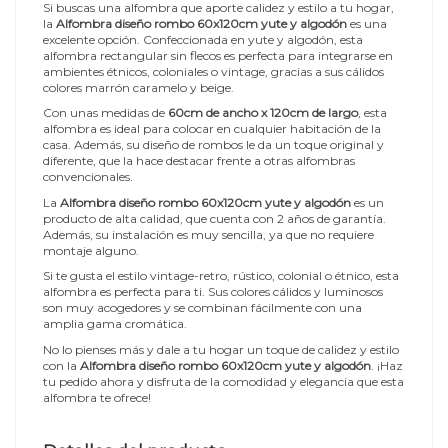
Si buscas una alfombra que aporte calidez y estilo a tu hogar,
la
Alfombra diseño rombo 60x120cm yute y algodón
es una
excelente opción. Confeccionada en yute y algodón, esta
alfombra rectangular sin flecos es perfecta para integrarse en
ambientes étnicos, coloniales o vintage, gracias a sus cálidos
colores marrón caramelo y beige.
Con unas medidas de
60cm de ancho x 120cm de largo
, esta
alfombra es ideal para colocar en cualquier habitación de la
casa. Además, su diseño de rombos le da un toque original y
diferente, que la hace destacar frente a otras alfombras
convencionales.
La
Alfombra diseño rombo 60x120cm yute y algodón
es un
producto de alta calidad, que cuenta con 2 años de garantía.
Además, su instalación es muy sencilla, ya que no requiere
montaje alguno.
Si te gusta el estilo vintage-retro, rústico, colonial o étnico, esta
alfombra es perfecta para ti. Sus colores cálidos y luminosos
son muy acogedores y se combinan fácilmente con una
amplia gama cromática.
No lo pienses más y dale a tu hogar un toque de calidez y estilo
con la
Alfombra diseño rombo 60x120cm yute y algodón
. ¡Haz
tu pedido ahora y disfruta de la comodidad y elegancia que esta
alfombra te ofrece!