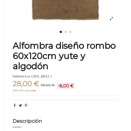
Alfombra diseño rombo
60x120cm yute y
algodón
Referencia
GBR_6832-1
28,00 €
36,00 €
-8,00 €
21% IVA incluido
Descripción