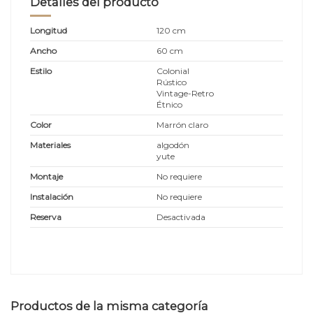
Detalles del producto
Longitud
120 cm
Ancho
60 cm
Estilo
Colonial
Rústico
Vintage-Retro
Étnico
Color
Marrón claro
Materiales
algodón
yute
Montaje
No requiere
Instalación
No requiere
Reserva
Desactivada
Productos de la misma categoría