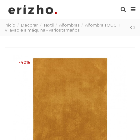
Inicio
Decorar
Textil
Alfombras
Alfombra TOUCH
V lavable a máquina - varios tamaños
-40%