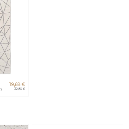
n
19,68 €
os
32,80 €