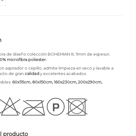
n
bra de diseño colección BOHEMIAN III, 11mm de espesor,
0% microfibra poliester.
on aspirador o cepillo, admite limpieza en seco y lavable a
cto de gran
calidad
y excelentes acabados.
ibles:
60x115cm,
80x150cm, 160x230cm, 200x290cm,
l producto