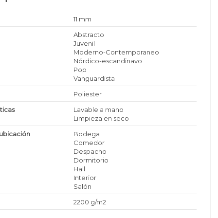
11 mm
Abstracto
Juvenil
Moderno-Contemporaneo
Nórdico-escandinavo
Pop
Vanguardista
Poliester
ticas
Lavable a mano
Limpieza en seco
ubicación
Bodega
Comedor
Despacho
Dormitorio
Hall
Interior
Salón
2200 g/m2