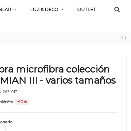
BLAR
LUZ & DECO
OUTLET
ra microfibra colección
IAN III - varios tamaños
_263-017
32,80 €
-40%
ionado