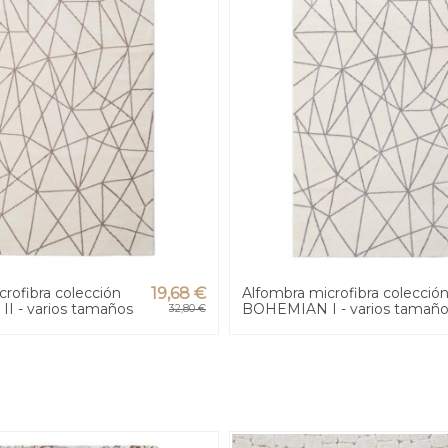
rofibra colección
19,68 €
Alfombra microfibra colecció
 - varios tamaños
BOHEMIAN I - varios tamañ
32,80 €