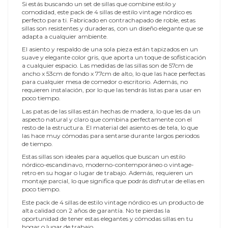
Si estás buscando un set de sillas que combine estilo y
comodidad, este pack de 4 sillas de estilo vintage nórdico es
perfecto para ti. Fabricado en contrachapado de roble, estas
sillas son resistentes y duraderas, con un diseño elegante que se
adapta a cualquier ambiente.
El asiento y respaldo de una sola pieza están tapizados en un
suave y elegante color gris, que aporta un toque de sofisticación
a cualquier espacio. Las medidas de las sillas son de 57cm de
ancho x 53cm de fondo x 77cm de alto, lo que las hace perfectas
para cualquier mesa de comedor o escritorio. Además, no
requieren instalación, por lo que las tendrás listas para usar en
poco tiempo.
Las patas de las sillas están hechas de madera, lo que les da un
aspecto natural y claro que combina perfectamente con el
resto de la estructura. El material del asiento es de tela, lo que
las hace muy cómodas para sentarse durante largos periodos
de tiempo.
Estas sillas son ideales para aquellos que buscan un estilo
nórdico-escandinavo, moderno-contemporáneo o vintage-
retro en su hogar o lugar de trabajo. Además, requieren un
montaje parcial, lo que significa que podrás disfrutar de ellas en
poco tiempo.
Este pack de 4 sillas de estilo vintage nórdico es un producto de
alta calidad con 2 años de garantía. No te pierdas la
oportunidad de tener estas elegantes y cómodas sillas en tu
hogar o lugar de trabajo.