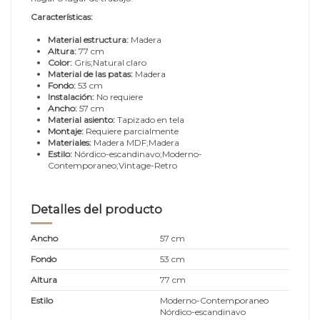
Características:
Material estructura:
Madera
Altura:
77 cm
Color:
Gris;Natural claro
Material de las patas:
Madera
Fondo:
53 cm
Instalación:
No requiere
Ancho:
57 cm
Material asiento:
Tapizado en tela
Montaje:
Requiere parcialmente
Materiales:
Madera MDF;Madera
Estilo:
Nórdico-escandinavo;Moderno-
Contemporaneo;Vintage-Retro
Detalles del producto
Ancho
57 cm
Fondo
53 cm
Altura
77 cm
Estilo
Moderno-Contemporaneo
Nórdico-escandinavo