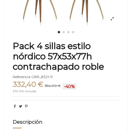
Pack 4 sillas estilo
nórdico 57x53x77h
contrachapado roble
Referencia
GBR_8321-P
332,40 €
554,00 €
-40%
21% IVA incluido
Descripción