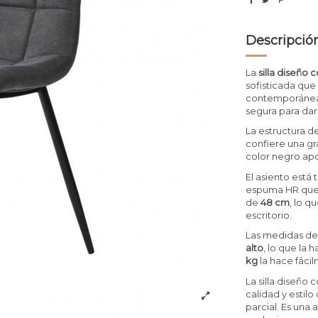
Descripció
La
silla diseño
sofisticada qu
contemporánea o
segura para dar
La estructura de
confiere una gr
color negro apo
El asiento está
espuma HR que p
de
48 cm
, lo q
escritorio.
Las medidas de 
alto
, lo que la
kg
la hace fáci
La silla diseño
calidad y estil
parcial. Es una