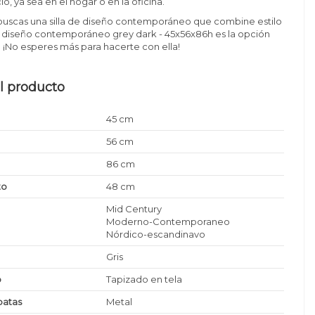
o, ya sea en el hogar o en la oficina.
si buscas una silla de diseño contemporáneo que combine estilo
illa diseño contemporáneo grey dark - 45x56x86h es la opción
i. ¡No esperes más para hacerte con ella!
l producto
45 cm
56 cm
86 cm
to
48 cm
Mid Century
Moderno-Contemporaneo
Nórdico-escandinavo
Gris
o
Tapizado en tela
patas
Metal