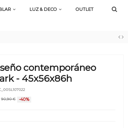
BLAR
LUZ & DECO
OUTLET
diseño contemporáneo
ark - 45x56x86h
_00SL107022
90,90 €
-40%