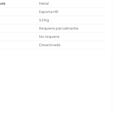
tura
Metal
Espuma HR
5,5 Kg
Requiere parcialmente
No requiere
Desactivada