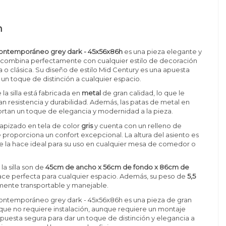
n
 contemporáneo grey dark - 45x56x86h
es una pieza elegante y
e combina perfectamente con cualquier estilo de decoración
 clásica. Su diseño de estilo Mid Century es una apuesta
 un toque de distinción a cualquier espacio.
 la silla está fabricada en
metal
de gran calidad, lo que le
an resistencia y durabilidad. Además, las patas de metal en
rtan un toque de elegancia y modernidad a la pieza.
 tapizado en tela de color
gris
y cuenta con un relleno de
roporciona un confort excepcional. La altura del asiento es
ue la hace ideal para su uso en cualquier mesa de comedor o
la silla son de
45cm de ancho x 56cm de fondo x 86cm de
 hace perfecta para cualquier espacio. Además, su peso de
5,5
lmente transportable y manejable.
 contemporáneo grey dark - 45x56x86h es una pieza de gran
o que no requiere instalación, aunque requiere un montaje
 apuesta segura para dar un toque de distinción y elegancia a