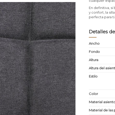
cualquier espaci
En definitiva, 
y confort, la s
perfecta para t
Detalles de
Ancho
Fondo
Altura
Altura del asien
Estilo
Color
Material asient
Material de las 