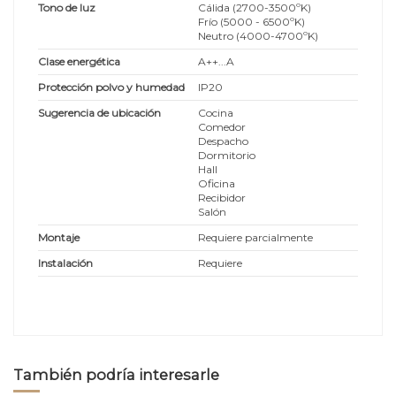
Tono de luz
Cálida (2700-3500ºK)
Frío (5000 - 6500ºK)
Neutro (4000-4700ºK)
Clase energética
A++...A
Protección polvo y humedad
IP20
Sugerencia de ubicación
Cocina
Comedor
Despacho
Dormitorio
Hall
Oficina
Recibidor
Salón
Montaje
Requiere parcialmente
Instalación
Requiere
También podría interesarle