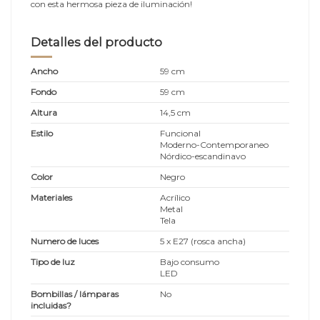
con esta hermosa pieza de iluminación!
Detalles del producto
Ancho
59 cm
Fondo
59 cm
Altura
14,5 cm
Estilo
Funcional
Moderno-Contemporaneo
Nórdico-escandinavo
Color
Negro
Materiales
Acrílico
Metal
Tela
Numero de luces
5 x E27 (rosca ancha)
Tipo de luz
Bajo consumo
LED
Bombillas / lámparas
No
incluidas?