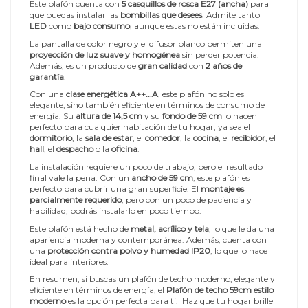
Este plafón cuenta con
5 casquillos de rosca E27 (ancha)
para
que puedas instalar las
bombillas que desees
. Admite tanto
LED
como
bajo consumo
, aunque estas no están incluidas.
La pantalla de color negro y el difusor blanco permiten una
proyección de luz suave y homogénea
sin perder potencia.
Además, es un producto de
gran calidad
con
2 años de
garantía
.
Con una
clase energética A++...A
, este plafón no solo es
elegante, sino también eficiente en términos de consumo de
energía. Su
altura de 14,5 cm
y su
fondo de 59 cm
lo hacen
perfecto para cualquier habitación de tu hogar, ya sea el
dormitorio
, la
sala de estar
, el
comedor
, la
cocina
, el
recibidor
, el
hall
, el
despacho
o la
oficina
.
La instalación requiere un poco de trabajo, pero el resultado
final vale la pena. Con un
ancho de 59 cm
, este plafón es
perfecto para cubrir una gran superficie. El
montaje es
parcialmente requerido
, pero con un poco de paciencia y
habilidad, podrás instalarlo en poco tiempo.
Este plafón está hecho de
metal, acrílico y tela
, lo que le da una
apariencia moderna y contemporánea. Además, cuenta con
una
protección contra polvo y humedad IP20
, lo que lo hace
ideal para interiores.
En resumen, si buscas un plafón de techo moderno, elegante y
eficiente en términos de energía, el
Plafón de techo 59cm estilo
moderno
es la opción perfecta para ti. ¡Haz que tu hogar brille