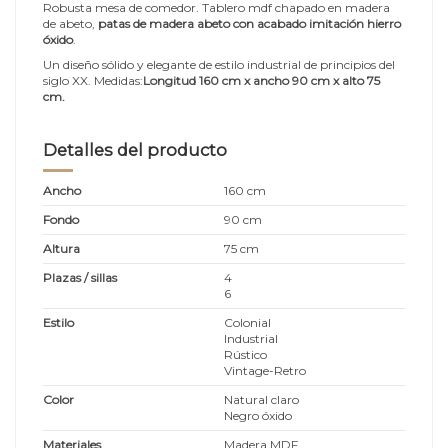
Robusta mesa de comedor. Tablero mdf chapado en madera
de abeto,
patas de madera abeto con acabado imitación hierro
óxido
.
Un diseño sólido y elegante de estilo industrial de principios del
siglo XX. Medidas:
Longitud 160 cm x ancho 90 cm x alto 75
cm.
Detalles del producto
Ancho
160 cm
Fondo
90 cm
Altura
75 cm
Plazas / sillas
4
6
Estilo
Colonial
Industrial
Rústico
Vintage-Retro
Color
Natural claro
Negro óxido
Materiales
Madera MDF