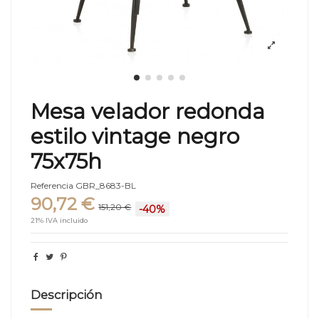
Mesa velador redonda
estilo vintage negro
75x75h
Referencia
GBR_8683-BL
90,72 €
151,20 €
-40%
21% IVA incluido
Descripción