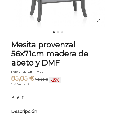
Mesita provenzal
56x71cm madera de
abeto y DMF
Referencia
GBR_7492
85,05 €
113,40 €
-25%
21% IVA incluido
Descripción