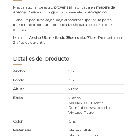
Mesita auxiliar de estilo
provenzal
,
fabricada en
madera de
abeto y DMF
en color
gris
con suave efecto
envejecido.
Tiene un pequeño cajón bajo el soporte superior, la parte
inferior incorpora una práctica
balda
para colocar lo que
quieras.
Medidas:
Ancho 56cm x fondo 35cm x alto 71cm.
Producto con
2 años de garantía.
Detalles del producto
Ancho
56 cm
Fondo
35 cm
Altura
71 cm
Estilo
Clásico
Neoclásico, Provenzal
Romántico, shabby chic
Vintage-Retro
Color
Gris
Materiales
Madera MDF
Madera de abeto