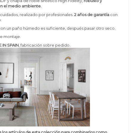
F y chapa de roble sintético High Fidelity,
robusto y
n el medio ambiente.
uidados, realizado por profesionales.
2 años de garantía
con
.
 con un paño húmedo es suficiente, después pasar otro seco.
e montaje.
 IN SPAIN
, fabricación sobre pedido.
 los artículos de esta colección para combinarlos como