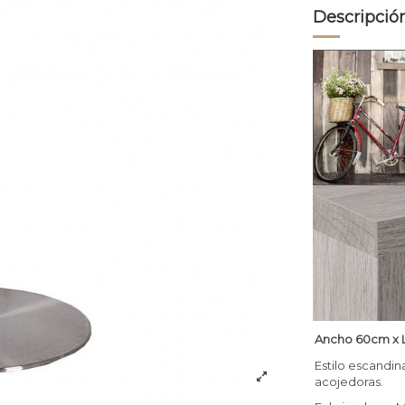
Descripció
Ancho 60cm x L
Estilo escandin
acojedoras.