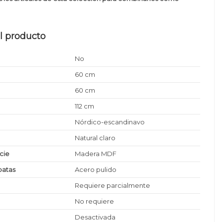
l producto
No
60 cm
60 cm
112 cm
Nórdico-escandinavo
Natural claro
icie
Madera MDF
patas
Acero pulido
Requiere parcialmente
No requiere
Desactivada