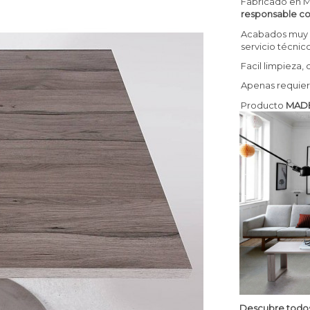
Fabricado en MD
responsable co
Acabados muy c
servicio técnico
Facil limpieza,
Apenas requier
Producto
MADE
Descubre todos