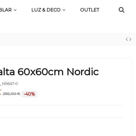
BLAR
LUZ & DECO
OUTLET
alta 60x60cm Nordic
_N5647-0
€
292,00 €
-40%