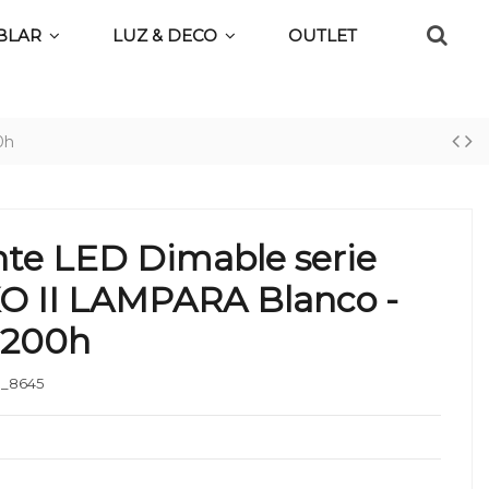
BLAR
LUZ & DECO
OUTLET
0h
nte LED Dimable serie
O II LAMPARA Blanco -
-200h
_8645