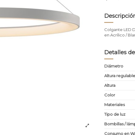
Descripció
Colgante LED D
en Acrílico / B
Detalles de
Diámetro
Altura regulabl
Altura
Color
Materiales
Tipo de luz
Bombillas / lám
Consumo en Wa