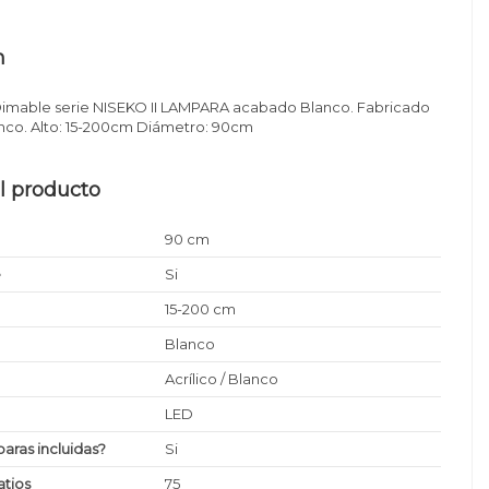
n
imable serie NISEKO II LAMPARA acabado Blanco. Fabricado
lanco. Alto: 15-200cm Diámetro: 90cm
l producto
90 cm
e
Si
15-200 cm
Blanco
Acrílico / Blanco
LED
paras incluidas?
Si
tios
75