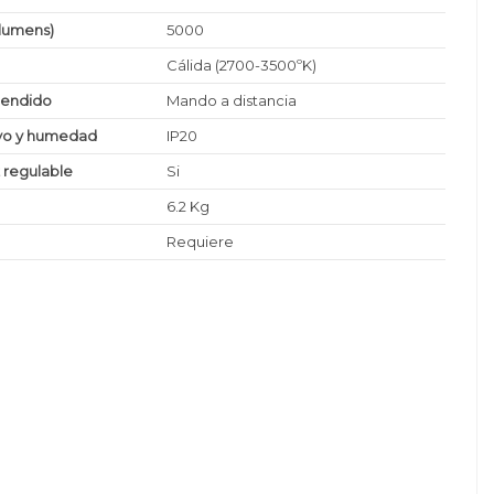
(lumens)
5000
Cálida (2700-3500ºK)
cendido
Mando a distancia
lvo y humedad
IP20
z regulable
Si
6.2 Kg
Requiere