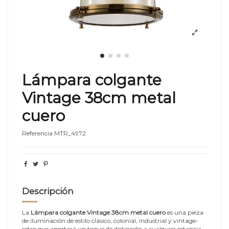
Lámpara colgante
Vintage 38cm metal
cuero
Referencia
MTR_4972
Descripción
La
Lámpara colgante Vintage 38cm metal cuero
es una pieza
de iluminación de estilo clásico, colonial, industrial y vintage-
retro que aportará un toque de distinción a cualquier estancia