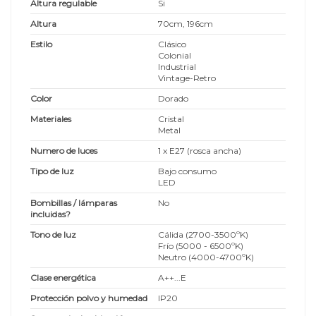
Altura regulable
Si
Altura
70cm, 196cm
Estilo
Clásico
Colonial
Industrial
Vintage-Retro
Color
Dorado
Materiales
Cristal
Metal
Numero de luces
1 x E27 (rosca ancha)
Tipo de luz
Bajo consumo
LED
Bombillas / lámparas
No
incluidas?
Tono de luz
Cálida (2700-3500ºK)
Frío (5000 - 6500ºK)
Neutro (4000-4700ºK)
Clase energética
A++...E
Protección polvo y humedad
IP20