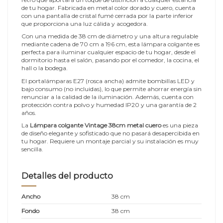
de tu hogar. Fabricada en metal color dorado y cuero, cuenta
con una pantalla de cristal fumé cerrada por la parte inferior
que proporciona una luz cálida y acogedora.
Con una medida de 38 cm de diámetro y una altura regulable
mediante cadena de 70 cm a 196 cm, esta lámpara colgante es
perfecta para iluminar cualquier espacio de tu hogar, desde el
dormitorio hasta el salón, pasando por el comedor, la cocina, el
hall o la bodega.
El portalámparas E27 (rosca ancha) admite bombillas LED y
bajo consumo (no incluidas), lo que permite ahorrar energía sin
renunciar a la calidad de la iluminación. Además, cuenta con
protección contra polvo y humedad IP20 y una garantía de 2
años.
La
Lámpara colgante Vintage 38cm metal cuero
es una pieza
de diseño elegante y sofisticado que no pasará desapercibida en
tu hogar. Requiere un montaje parcial y su instalación es muy
sencilla.
Detalles del producto
Ancho
38 cm
Fondo
38 cm