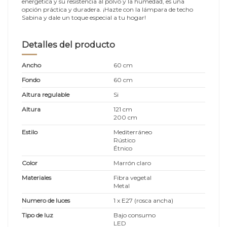
energética y su resistencia al polvo y la humedad, es una
opción práctica y duradera. ¡Hazte con la lámpara de techo
Sabina y dale un toque especial a tu hogar!
Detalles del producto
Ancho
60 cm
Fondo
60 cm
Altura regulable
Si
Altura
121 cm
200 cm
Estilo
Mediterráneo
Rústico
Étnico
Color
Marrón claro
Materiales
Fibra vegetal
Metal
Numero de luces
1 x E27 (rosca ancha)
Tipo de luz
Bajo consumo
LED