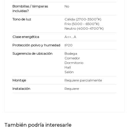
Bombillas / lámparas
No
incluidas?
Tono de luz
Cálida (2700-3500ºK)
Frío (5000 - 6500ºK)
Neutro (4000-4700ºK)
Clase energética
A++...A
Protección polvo y humedad
IP20
Sugerencia de ubicación
Bodega
Comedor
Dormitorio
Hall
Salón
Montaje
Requiere parcialmente
Instalación
Requiere
También podría interesarle