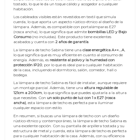
tostado, lo que le da un toque cálido y acogedor a cualquier
habitación.
Los cableados visibles están revestidos en textil que simula
cuerda, lo que aporta un aspecto rústico-étnico al diseño de la
lámpara. Además, es compatible con portalámparas E27
(rosca ancha), lo que significa que admite
bombillas LED y Bajo
Consumo
(no incluidas). Este producto tiene excelentes
acabados y cuenta con
2 años de garantía
.
La lámpara de techo Sabina tiene una
clase energética A++...A
,
lo que significa que es muy eficiente en cuanto al consumo de
energía. Además, es
resistente al polvo y la humedad con
protección IP20
, por lo que es ideal para cualquier habitación
de la casa, incluyendo el dormitorio, salón, comedor, hall o
bodega.
La lámpara de techo Sabina es fácil de instalar, aunque requiere
un montaje parcial. Además, tiene una
altura regulable de
121cm a 200cm
, lo que significa que puedes ajustarla a la altura
que necesites. Con
un solo punto de luz con 1 x E27 (rosca
ancha)
, esta lámpara de techo es perfecta para iluminar
cualquier espacio con estilo.
En resumen, si buscas una lámpara de techo con un diseño
rústico-étnico y contemporáneo, la lámpara de techo Sabina es
una excelente opción. Con su pantalla de arpillera tostada y su
estructura de metal y cuerda, esta lámpara de techo es perfecta
para cualquier habitación de la casa. Además, con su eficiencia