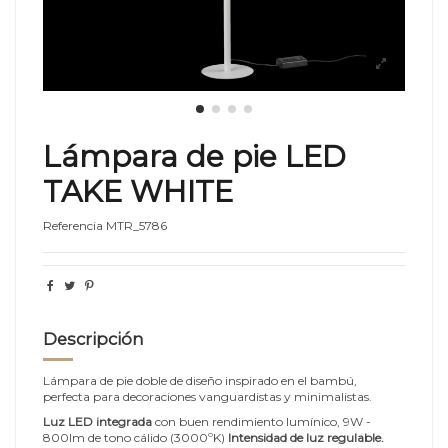
Lámpara de pie LED
TAKE WHITE
Referencia
MTR_5786
Descripción
Lámpara de pie doble de diseño inspirado en el bambú,
perfecta para decoraciones vanguardistas y minimalistas.
Luz LED integrada
con buen rendimiento lumínico, 9W -
800lm de tono cálido (3000ºK)
Intensidad de luz regulable.