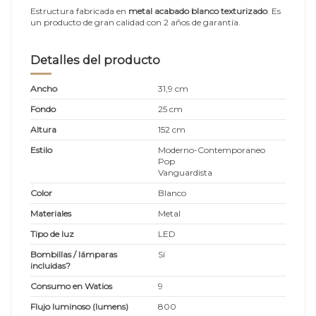
Estructura fabricada en
metal acabado blanco texturizado
.
Es
un producto de gran calidad con 2 años de garantía.
Detalles del producto
Ancho
31,9 cm
Fondo
25 cm
Altura
152 cm
Estilo
Moderno-Contemporaneo
Pop
Vanguardista
Color
Blanco
Materiales
Metal
Tipo de luz
LED
Bombillas / lámparas
Sí
incluidas?
Consumo en Watios
9
Flujo luminoso (lumens)
800