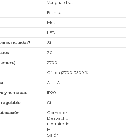
Vanguardista
Blanco
Metal
LED
paras incluidas?
Sí
tios
30
(lumens)
2700
Cálida (2700-3500ºK)
ca
A++...A
lvo y humedad
IP20
z regulable
Sí
ubicación
Comedor
Despacho
Dormitorio
Hall
Salón