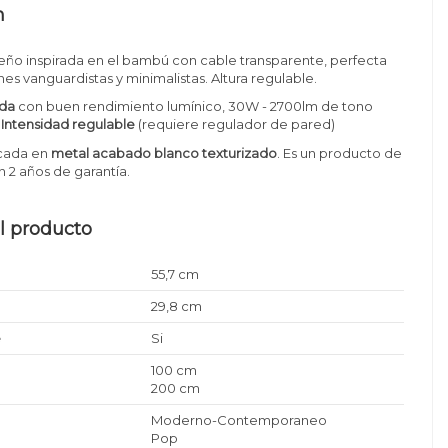
n
eño inspirada en el bambú con cable transparente, perfecta
es vanguardistas y minimalistas. Altura regulable.
ada
con buen rendimiento lumínico, 30W - 2700lm de tono
Intensidad regulable
(requiere regulador de pared)
icada en
metal acabado blanco texturizado
.
Es un producto de
n 2 años de garantía.
l producto
55,7 cm
29,8 cm
e
Si
100 cm
200 cm
Moderno-Contemporaneo
Pop