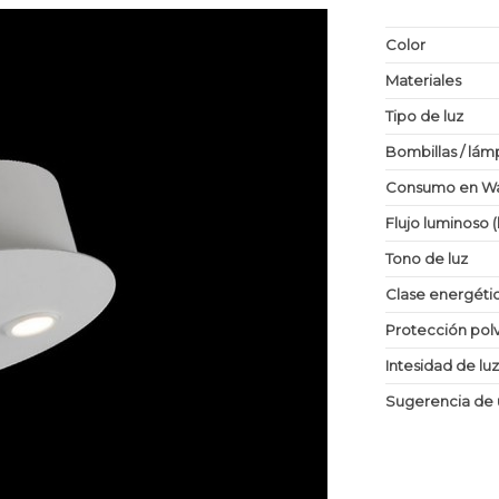
Color
Materiales
Tipo de luz
Bombillas / lám
Consumo en Wa
Flujo luminoso 
Tono de luz
Clase energéti
Protección po
Intesidad de lu
Sugerencia de 