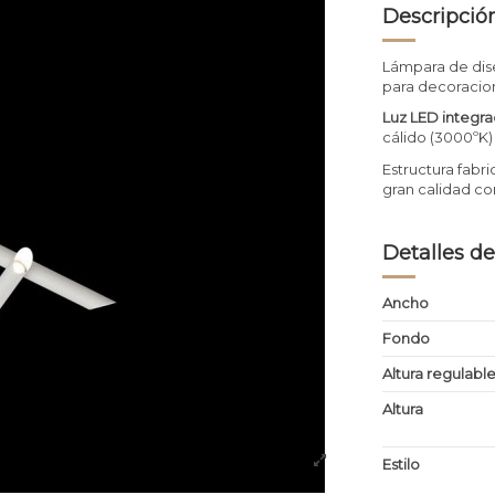
Descripció
Lámpara de dis
para decoracion
Luz LED integr
cálido (3000ºK)
Estructura fabr
gran calidad co
Detalles de
Ancho
Fondo
Altura regulabl
Altura
Estilo