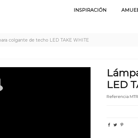
INSPIRACIÓN
AMUE
ara colgante de techo LED TAKE WHITE
Lámpa
LED 
Referencia
MTR