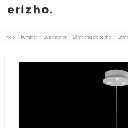
Inicio
Iluminar
Luz Interior
Lámparas de techo
Lámp