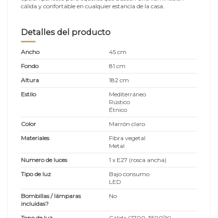
cálida y confortable en cualquier estancia de la casa.
Detalles del producto
Ancho
45 cm
Fondo
81 cm
Altura
182 cm
Estilo
Mediterráneo
Rústico
Étnico
Color
Marrón claro
Materiales
Fibra vegetal
Metal
Numero de luces
1 x E27 (rosca ancha)
Tipo de luz
Bajo consumo
LED
Bombillas / lámparas
No
incluidas?
Tono de luz
Cálida (2700-3500ºK)