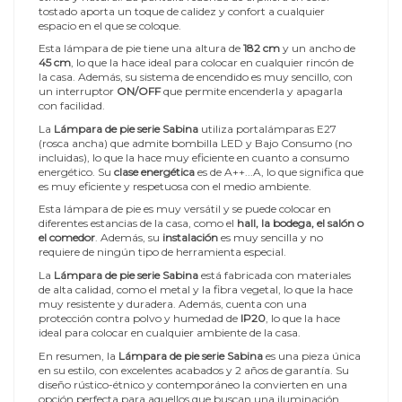
tostado aporta un toque de calidez y confort a cualquier
espacio en el que se coloque.
Esta lámpara de pie tiene una altura de
182 cm
y un ancho de
45 cm
, lo que la hace ideal para colocar en cualquier rincón de
la casa. Además, su sistema de encendido es muy sencillo, con
un interruptor
ON/OFF
que permite encenderla y apagarla
con facilidad.
La
Lámpara de pie serie Sabina
utiliza portalámparas E27
(rosca ancha) que admite bombilla LED y Bajo Consumo (no
incluidas), lo que la hace muy eficiente en cuanto a consumo
energético. Su
clase energética
es de A++...A, lo que significa que
es muy eficiente y respetuosa con el medio ambiente.
Esta lámpara de pie es muy versátil y se puede colocar en
diferentes estancias de la casa, como el
hall, la bodega, el salón o
el comedor
. Además, su
instalación
es muy sencilla y no
requiere de ningún tipo de herramienta especial.
La
Lámpara de pie serie Sabina
está fabricada con materiales
de alta calidad, como el metal y la fibra vegetal, lo que la hace
muy resistente y duradera. Además, cuenta con una
protección contra polvo y humedad de
IP20
, lo que la hace
ideal para colocar en cualquier ambiente de la casa.
En resumen, la
Lámpara de pie serie Sabina
es una pieza única
en su estilo, con excelentes acabados y 2 años de garantía. Su
diseño rústico-étnico y contemporáneo la convierten en una
opción perfecta para aquellos que buscan una iluminación