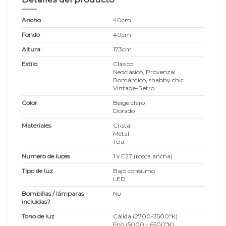
Ancho
40cm
Fondo
40cm
Altura
173cm
Estilo
Clásico
Neoclásico, Provenzal
Romántico, shabby chic
Vintage-Retro
Color
Beige claro
Dorado
Materiales
Cristal
Metal
Tela
Numero de luces
1 x E27 (rosca ancha)
Tipo de luz
Bajo consumo
LED
Bombillas / lámparas
No
incluidas?
Tono de luz
Cálida (2700-3500ºK)
Frío (5000 - 6500ºK)