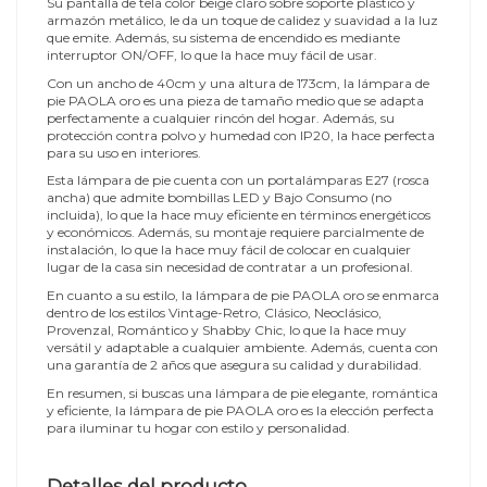
Su pantalla de tela color beige claro sobre soporte plástico y
armazón metálico, le da un toque de calidez y suavidad a la luz
que emite. Además, su sistema de encendido es mediante
interruptor ON/OFF, lo que la hace muy fácil de usar.
Con un ancho de 40cm y una altura de 173cm, la lámpara de
pie PAOLA oro es una pieza de tamaño medio que se adapta
perfectamente a cualquier rincón del hogar. Además, su
protección contra polvo y humedad con IP20, la hace perfecta
para su uso en interiores.
Esta lámpara de pie cuenta con un portalámparas E27 (rosca
ancha) que admite bombillas LED y Bajo Consumo (no
incluida), lo que la hace muy eficiente en términos energéticos
y económicos. Además, su montaje requiere parcialmente de
instalación, lo que la hace muy fácil de colocar en cualquier
lugar de la casa sin necesidad de contratar a un profesional.
En cuanto a su estilo, la lámpara de pie PAOLA oro se enmarca
dentro de los estilos Vintage-Retro, Clásico, Neoclásico,
Provenzal, Romántico y Shabby Chic, lo que la hace muy
versátil y adaptable a cualquier ambiente. Además, cuenta con
una garantía de 2 años que asegura su calidad y durabilidad.
En resumen, si buscas una lámpara de pie elegante, romántica
y eficiente, la lámpara de pie PAOLA oro es la elección perfecta
para iluminar tu hogar con estilo y personalidad.
Detalles del producto