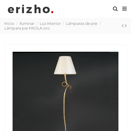
Inicio
Iluminar
Luz Interior
Lámparas de pie
Lámpara pie PAOLA oro