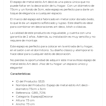
El espejo de metal estilo Art decó es una pieza única que no
puede faltar en la decoración de tu hogar. Con un diámetro de
73cm y un fondo de 3cm, este espejo es perfecto para darle un
toque de elegancia a cualquier espacio.
El marco del espejo está fabricado en metal color dorado óxido,
lo que le da un aspecto sofisticado y lujoso. Este diseño es ideal
para combinar en decoraciones art-deco, kitsh o clásicas.
La calidad de este producto es inigualable, y cuenta con una
garantía de 2 años. Además, su instalación es muy sencilla y no
requiere de montaje.
Este espejo es perfecto para colocar en la entrada de tu hogar,
en el salón o en el dormitorio. Su diseño clásico y atemporal lo
hace ideal para cualquier estilo de decoración.
No pierdas la oportunidad de adquirir este maravilloso espejo de
metal estilo Art decó. ¡Haz de tu hogar un espacio único y
elegante!
Características:
ID del Producto: 5325
Nombre del Producto: Espejo de metal estilo Art decó -
diámetro 73cm x 3cm
Referencia: GBR_7216
Categoría: Espejos||Decorar
Altura: 73 cm
Ancho: 73 cm