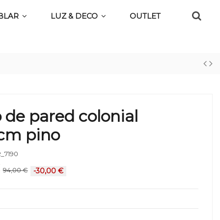
BLAR
LUZ & DECO
OUTLET
 de pared colonial
cm pino
_7190
€
94,00 €
-30,00 €