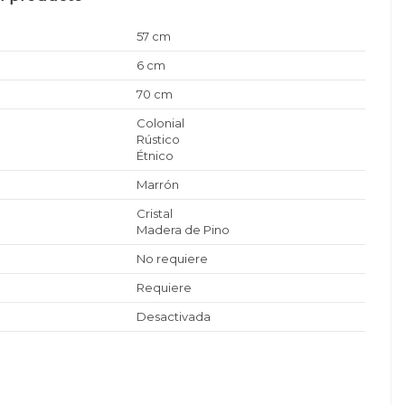
57 cm
6 cm
70 cm
Colonial
Rústico
Étnico
Marrón
Cristal
Madera de Pino
No requiere
Requiere
Desactivada