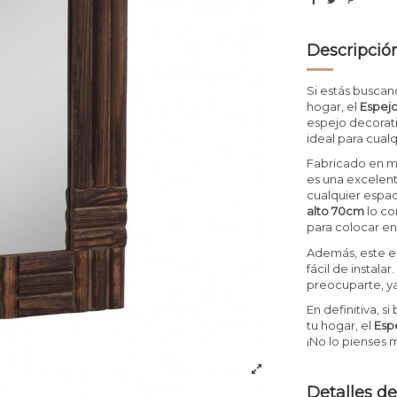
Descripció
Si estás buscan
hogar, el
Espejo
espejo decorati
ideal para cual
Fabricado en m
es una excelen
cualquier espa
alto 70cm
lo co
para colocar en
Además, este e
fácil de instala
preocuparte, y
En definitiva, 
tu hogar, el
Esp
¡No lo pienses m
Detalles de