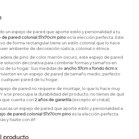
n
do un espejo de pared que aporte estilo y personalidad a tu
 de pared colonial 57x70cm pino
es la elección perfecta. Este
vo de forma rectangular tiene un estilo colonial que lo hace
quier ambiente de decoración rústica, colonial o étnica.
adera de pino de color marrón oscuro, este espejo de pared
te solución decorativa para combinar formas y tamaños en
cio de tu hogar. Sus medidas de
ancho 57cm x fondo 6cm x
nvierten en un espejo de pared de tamaño medio, perfecto
 cualquier pared de tu hogar.
spejo de pared no requiere de montaje, lo que lo hace muy
r. Y si te preocupa la durabilidad del producto, no tienes de qué
a que cuenta con
2 años de garantía
(excepto el cristal).
si buscas un espejo de pared que aporte estilo y personalidad a
ejo de pared colonial 57x70cm pino
es la elección perfecta.
ás y hazte con él!
l producto