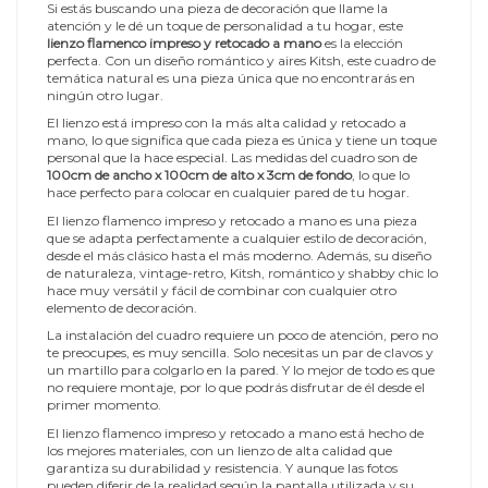
Si estás buscando una pieza de decoración que llame la
atención y le dé un toque de personalidad a tu hogar, este
lienzo flamenco impreso y retocado a mano
es la elección
perfecta. Con un diseño romántico y aires Kitsh, este cuadro de
temática natural es una pieza única que no encontrarás en
ningún otro lugar.
El lienzo está impreso con la más alta calidad y retocado a
mano, lo que significa que cada pieza es única y tiene un toque
personal que la hace especial. Las medidas del cuadro son de
100cm de ancho x 100cm de alto x 3cm de fondo
, lo que lo
hace perfecto para colocar en cualquier pared de tu hogar.
El lienzo flamenco impreso y retocado a mano es una pieza
que se adapta perfectamente a cualquier estilo de decoración,
desde el más clásico hasta el más moderno. Además, su diseño
de naturaleza, vintage-retro, Kitsh, romántico y shabby chic lo
hace muy versátil y fácil de combinar con cualquier otro
elemento de decoración.
La instalación del cuadro requiere un poco de atención, pero no
te preocupes, es muy sencilla. Solo necesitas un par de clavos y
un martillo para colgarlo en la pared. Y lo mejor de todo es que
no requiere montaje, por lo que podrás disfrutar de él desde el
primer momento.
El lienzo flamenco impreso y retocado a mano está hecho de
los mejores materiales, con un lienzo de alta calidad que
garantiza su durabilidad y resistencia. Y aunque las fotos
pueden diferir de la realidad según la pantalla utilizada y su