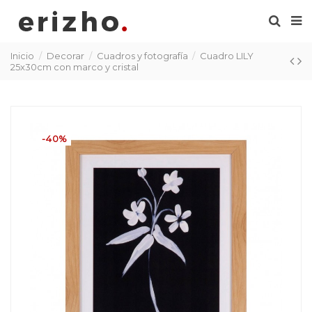
Inicio
Decorar
Cuadros y fotografía
Cuadro LILY
25x30cm con marco y cristal
-40%