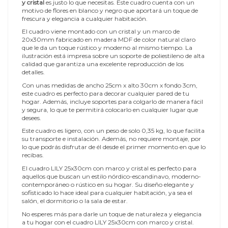
y cristal
es justo lo que necesitas. Este cuadro cuenta con un
motivo de flores en blanco y negro que aportará un toque de
frescura y elegancia a cualquier habitación.
El cuadro viene montado con un cristal y un marco de
20x30mm fabricado en madera MDF de color natural claro
que le da un toque rústico y moderno al mismo tiempo. La
ilustración está impresa sobre un soporte de poliestileno de alta
calidad que garantiza una excelente reproducción de los
detalles.
Con unas medidas de ancho 25cm x alto 30cm x fondo 3cm,
este cuadro es perfecto para decorar cualquier pared de tu
hogar. Además, incluye soportes para colgarlo de manera fácil
y segura, lo que te permitirá colocarlo en cualquier lugar que
desees.
Este cuadro es ligero, con un peso de solo 0,35 kg, lo que facilita
su transporte e instalación. Además, no requiere montaje, por
lo que podrás disfrutar de él desde el primer momento en que lo
recibas.
El cuadro LILY 25x30cm con marco y cristal es perfecto para
aquellos que buscan un estilo nórdico-escandinavo, moderno-
contemporáneo o rústico en su hogar. Su diseño elegante y
sofisticado lo hace ideal para cualquier habitación, ya sea el
salón, el dormitorio o la sala de estar.
No esperes más para darle un toque de naturaleza y elegancia
a tu hogar con el cuadro LILY 25x30cm con marco y cristal.