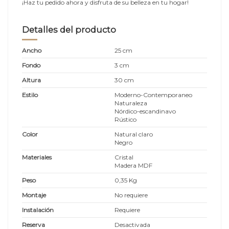
¡Haz tu pedido ahora y disfruta de su belleza en tu hogar!
Detalles del producto
Ancho
25 cm
Fondo
3 cm
Altura
30 cm
Estilo
Moderno-Contemporaneo
Naturaleza
Nórdico-escandinavo
Rústico
Color
Natural claro
Negro
Materiales
Cristal
Madera MDF
Peso
0,35 Kg
Montaje
No requiere
Instalación
Requiere
Reserva
Desactivada