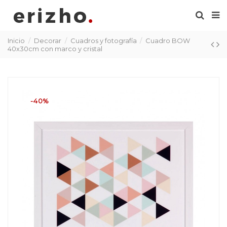
Inicio
Decorar
Cuadros y fotografía
Cuadro BOW
40x30cm con marco y cristal
-40%