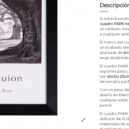
Descripció
Si estás buscan
cuadro PARK n
un robledo, est
a cualquier amb
El marco del cu
un acabado ele
una base de
po
larga durabilida
El cuadro PARK 
soportes para c
son
ancho 25cm
de tamaño perf
Con un peso d
diseño en blanc
cualquier esti
juvenil.
El cuadro PARK
disfrutar de él
materiales de a
durabilidad y re