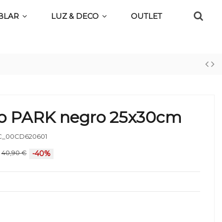
BLAR
LUZ & DECO
OUTLET
o PARK negro 25x30cm
_00CD620601
40,90 €
-40%