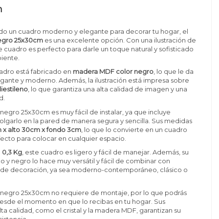
n
do un cuadro moderno y elegante para decorar tu hogar, el
egro 25x30cm
es una excelente opción. Con una ilustración de
e cuadro es perfecto para darle un toque natural y sofisticado
iente.
adro está fabricado en
madera MDF color negro
, lo que le da
gante y moderno. Además, la ilustración está impresa sobre
liestileno
, lo que garantiza una alta calidad de imagen y una
d.
negro 25x30cm es muy fácil de instalar, ya que incluye
olgarlo en la pared de manera segura y sencilla. Sus medidas
 x alto 30cm x fondo 3cm
, lo que lo convierte en un cuadro
ecto para colocar en cualquier espacio.
e
0,3 Kg
, este cuadro es ligero y fácil de manejar. Además, su
o y negro lo hace muy versátil y fácil de combinar con
lo de decoración, ya sea moderno-contemporáneo, clásico o
 negro 25x30cm no requiere de montaje, por lo que podrás
 desde el momento en que lo recibas en tu hogar. Sus
lta calidad, como el cristal y la madera MDF, garantizan su
sistencia.