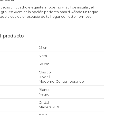
buscas un cuadro elegante, moderno y fácil de instalar, el
gro 25x30cm es la opción perfecta para ti. Añade un toque
ticado a cualquier espacio de tu hogar con este hermoso
l producto
25 cm
3 cm
30 cm
Clásico
Juvenil
Moderno-Contemporaneo
Blanco
Negro
Cristal
Madera MDF