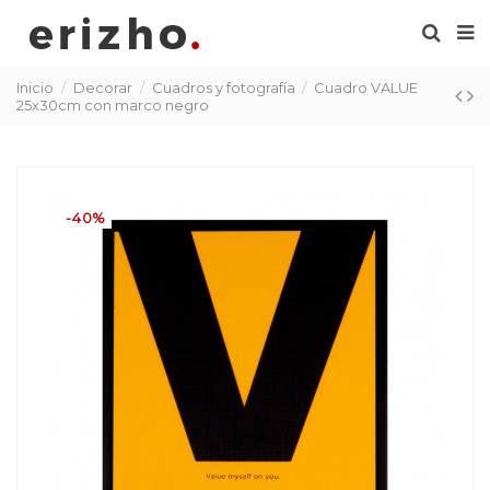
Inicio
Decorar
Cuadros y fotografía
Cuadro VALUE
25x30cm con marco negro
-40%