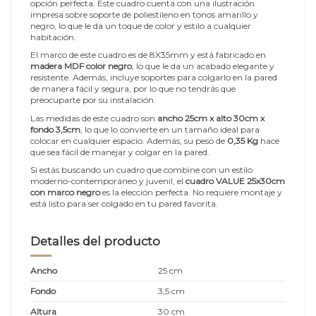
opción perfecta. Este cuadro cuenta con una ilustración
impresa sobre soporte de poliestileno en tonos amarillo y
negro, lo que le da un toque de color y estilo a cualquier
habitación.
El marco de este cuadro es de 8X35mm y está fabricado en
madera MDF color negro
, lo que le da un acabado elegante y
resistente. Además, incluye soportes para colgarlo en la pared
de manera fácil y segura, por lo que no tendrás que
preocuparte por su instalación.
Las medidas de este cuadro son
ancho 25cm x alto 30cm x
fondo 3,5cm
, lo que lo convierte en un tamaño ideal para
colocar en cualquier espacio. Además, su peso de
0,35 Kg
hace
que sea fácil de manejar y colgar en la pared.
Si estás buscando un cuadro que combine con un estilo
moderno-contemporáneo y juvenil, el
cuadro VALUE 25x30cm
con marco negro
es la elección perfecta. No requiere montaje y
está listo para ser colgado en tu pared favorita.
Detalles del producto
Ancho
25 cm
Fondo
3,5 cm
Altura
30 cm