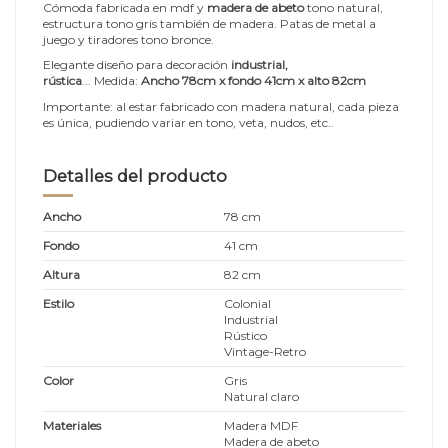
Cómoda fabricada en mdf y
madera de abeto
tono natural,
estructura tono gris también de madera. Patas de metal a
juego y tiradores tono bronce.
Elegante diseño para decoración
industrial,
rústica
...
Medida:
Ancho 78cm x fondo 41cm x alto 82cm
Importante: al estar fabricado con madera natural, cada pieza
es única, pudiendo variar en tono, veta, nudos, etc..
Detalles del producto
Ancho
78 cm
Fondo
41 cm
Altura
82 cm
Estilo
Colonial
Industrial
Rústico
Vintage-Retro
Color
Gris
Natural claro
Materiales
Madera MDF
Madera de abeto