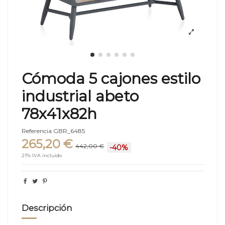
Cómoda 5 cajones estilo
industrial abeto
78x41x82h
Referencia
GBR_6485
265,20 €
442,00 €
-40%
21% IVA incluido
Descripción