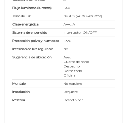
Flujo luminoso (lumens)
640
Tono de luz
Neutro (4000-4700ºK)
Clase energética
A++...A
Sistema de encendido
Interruptor ON/OFF
Protección polvo y humedad
IP20
Intesidad de luz regulable
No
Sugerencia de ubicación
Aseo
Cuarto de baño
Despacho
Dormitorio
Oficina
Montaje
No requiere
Instalación
Requiere
Reserva
Desactivada