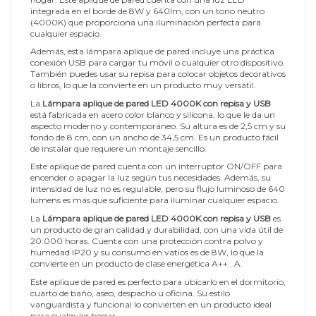
integrada en el borde de 8W y 640lm, con un tono neutro
(4000K) que proporciona una iluminación perfecta para
cualquier espacio.
Además, esta lámpara aplique de pared incluye una práctica
conexión USB para cargar tu móvil o cualquier otro dispositivo.
También puedes usar su repisa para colocar objetos decorativos
o libros, lo que la convierte en un producto muy versátil.
La
Lámpara aplique de pared LED 4000K con repisa y USB
está fabricada en acero color blanco y silicona, lo que le da un
aspecto moderno y contemporáneo. Su altura es de 2,5 cm y su
fondo de 8 cm, con un ancho de 34,5 cm. Es un producto fácil
de instalar que requiere un montaje sencillo.
Este aplique de pared cuenta con un interruptor ON/OFF para
encender o apagar la luz según tus necesidades. Además, su
intensidad de luz no es regulable, pero su flujo luminoso de 640
lumens es más que suficiente para iluminar cualquier espacio.
La
Lámpara aplique de pared LED 4000K con repisa y USB
es
un producto de gran calidad y durabilidad, con una vida útil de
20.000 horas. Cuenta con una protección contra polvo y
humedad IP20 y su consumo en vatios es de 8W, lo que la
convierte en un producto de clase energética A++...A.
Este aplique de pared es perfecto para ubicarlo en el dormitorio,
cuarto de baño, aseo, despacho u oficina. Su estilo
vanguardista y funcional lo convierten en un producto ideal
para cualquier hogar.