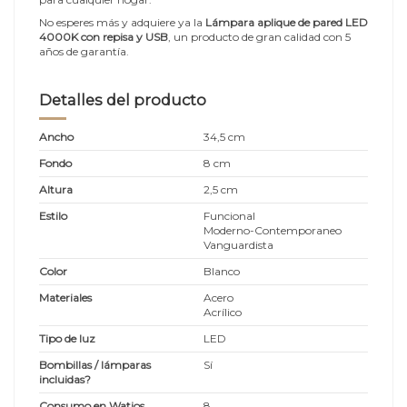
No esperes más y adquiere ya la
Lámpara aplique de pared LED
4000K con repisa y USB
, un producto de gran calidad con 5
años de garantía.
Detalles del producto
Ancho
34,5 cm
Fondo
8 cm
Altura
2,5 cm
Estilo
Funcional
Moderno-Contemporaneo
Vanguardista
Color
Blanco
Materiales
Acero
Acrílico
Tipo de luz
LED
Bombillas / lámparas
Sí
incluidas?
Consumo en Watios
8