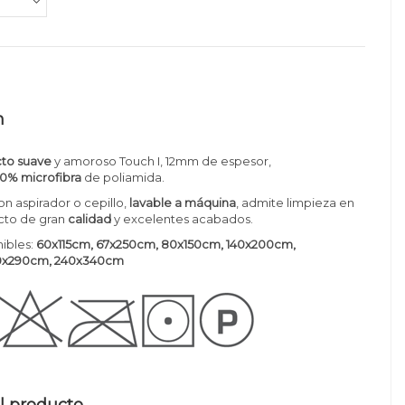
n
cto suave
y amoroso Touch I, 12mm de espesor,
0% microfibra
de poliamida.
on aspirador o cepillo,
lavable a máquina
, admite limpieza en
cto de gran
calidad
y excelentes acabados.
ibles:
60x115cm, 67x250cm, 80x150cm, 140x200cm,
0x290cm, 240x340cm
l producto