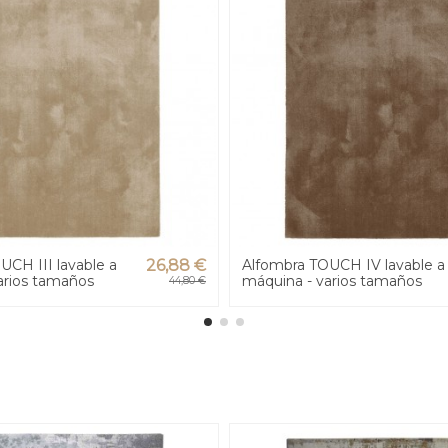
UCH III lavable a
26,88 €
Alfombra TOUCH IV lavable a
arios tamaños
máquina - varios tamaños
44,80 €