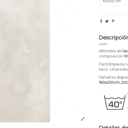
Descripció
Alfombra de
ta
composición
10
Fácil limpieza c
seco. Un produ
Tamaños dispon
160x230cm, 20
Detalles de