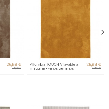
26,88 €
Alfombra TOUCH V lavable a
26,88 €
máquina - varios tamaños
44,80 €
44,80 €