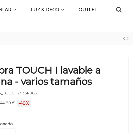
BLAR
LUZ & DECO
OUTLET
ra TOUCH I lavable a
na - varios tamaños
_TOUCH-71351-066
44,80 €
-40%
ionado