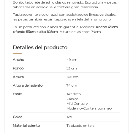
Bonito taburete de estilo clásico renovado. Estructura y patas
fabricadas en acero que le confiere gran resistencia.
Tapizado en tela color azul con acolchado de lineas verticales,
las patas también están tapizadas en tela del mismo tono.
Es un producto con 2 años de garantía. Medidas:
Ancho 49cm
x fondo 53cm x alto 105cm
. Altura del asiento: 74cm.
Detalles del producto
Ancho
49 cm
Fondo
53 cm
Altura
105 cm
Altura del asiento
74 cm
Estilo
Art déco
Clásico
Mid Century
Moderno-Contemporaneo
Color
Azul
Material asiento
Tapizado en tela